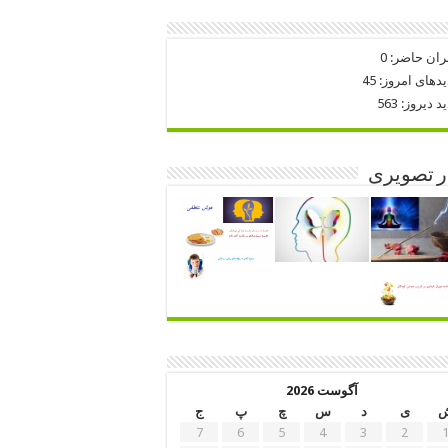
ران حاضر:
0
یدهای امروز:
45
ید دیروز:
563
ر تصویری
آگوست 2026
ی
د
س
چ
پ
ج
7
6
5
4
3
2