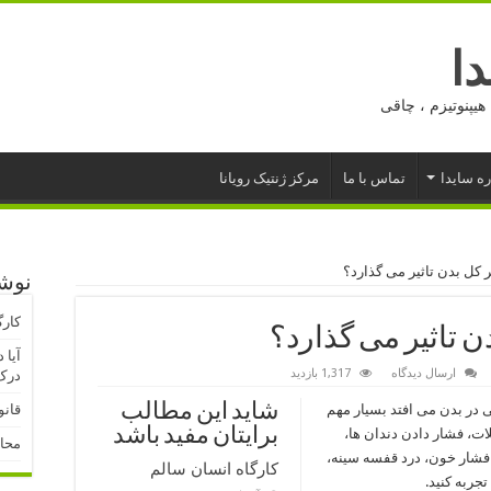
ا
هیپنوتیزم ، چاقی
ره سایدا
تماس با ما
مرکز ژنتیک رویانا
 کل بدن تاثیر می گذارد؟
نوشت
کارگ
ن تاثیر می گذارد؟
آیا 
ارسال دیدگاه
1,317 بازدید
درک 
شاید این مطالب
 در بدن می افتد بسیار مهم
قانو
برایتان مفید باشد
، فشار دادن دندان ها،
محا
شار خون، درد قفسه سینه،
کارگاه انسان سالم
جربه کنید.