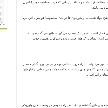
8
مطالعه قرار دادند و دریافتند زمانی که فرد عصبانیت خود را کنترل
د می یابند.
5
2
شح مواد شیمیایی و هورمون ها در بدن، مخصوصا هورمون آدرنالین
9
« آو
یی که از اعصاب سمپاتیک عصب می گیرند، تاثیر می گذارند و باعث
قلب اند)، انقباض رگ های خونی روده و سرکوب هضم و جذب
 نیز می تواند تاثیرات روانشناختی مهمی در فرد برجا گذارد، نظیر
واد مخدر، کابوس های شبانه، اختلالات خواب و بی خوابی، رفتارهای
تان و اطرافیان.
 بدن تاثیر گذاشته و باعث تغییرات مهمی در وضعیت فیزیولوژیکی