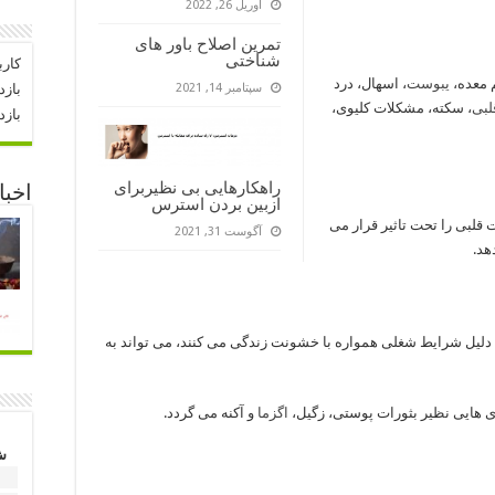
آوریل 26, 2022
تمرین اصلاح باور های
شناختی
کارب
 معده،
یبوست
، اسهال، درد
سپتامبر 14, 2021
بازد
لبی
، سکته، مشکلات کلیوی،
بازد
راهکارهایی بی نظیربرای
اخبا
ازبین بردن استرس
قلبی را تحت تاثیر قرار می
آگوست 31, 2021
هد.
 دلیل شرایط شغلی همواره با خشونت زندگی می کنند، می تواند به
ری هایی نظیر بثورات پوستی، زگیل،
اگزما
و آکنه می گردد.
ش
1