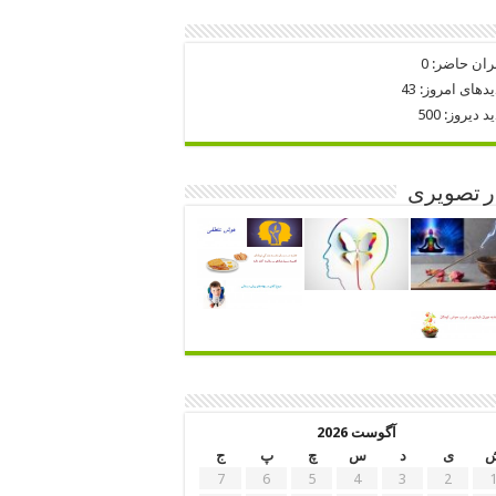
ران حاضر:
0
یدهای امروز:
43
ید دیروز:
500
ر تصویری
آگوست 2026
ی
د
س
چ
پ
ج
7
6
5
4
3
2