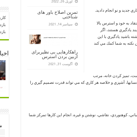
آوریل 26, 2022
تمرین اصلاح باور های
شناختی
کارب
قاد به خود و استرس بالا
سپتامبر 14, 2021
بازد
 يادگيري هستند، اگر
بازد
ه باشيد يادگيري با اين
 نكته به شما كمك مي كند
راهکارهایی بی نظیربرای
اخبا
ازبین بردن استرس
آگوست 31, 2021
وست، تميز كردن خانه، مرتب
ابها، آشپزي و خلاصه هر كاري كه مي تواند قدرت تصميم گيري را
اني، كوهنوردي، نقاشي، نوشتن و غيره. انجام اين كارها تمركز شما
ش
1