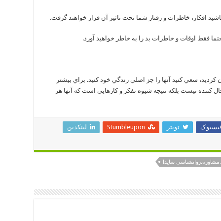
ما فقط اوقات و خاطرات بد را به خاطر خواهيد آورد.
ن كرديد، سعي كنيد آنها را جز اصلي زندگي خود كنيد. براي بيشتر
 كننده نيست بلكه نتيجه شيوه تفكر و كارهايي است كه آنها هر
یسبوک
تویتر
Stumbleupon
لینکدین
.مشاوره.روانشناسی سایدا