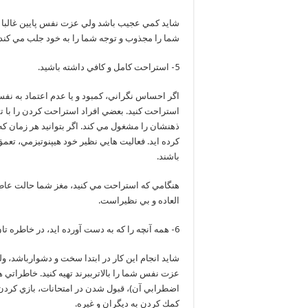
شايد كمي عجيب باشد ولي عزت نفس پايين غالبا ب
شما را مجذوب و توجه شما را به خود جلب مي كند
5- استراحت كامل و كافي داشته باشيد.
اگر احساس نگراني، كمبود و يا عدم اعتماد به نف
استراحت كنيد. بعضي افراد استراحت كردن را با تم
ذهنشان را مشغول مي كند. اگر بتوانيد هر زمان ك
كرده ايد. فعاليت هايي نظير خود هيپنوتيزمي، تع
باشند.
هنگامي كه استراحت مي كنيد، مغز شما حالت عاطف
العاده و بي نظيراست.
6- همه آنچه را كه به دست آورده ايد، در خاطره تان زنده كنيد.
شاید انجام اين كار در ابتدا سخت و دشوارباشد، ول
عزت نفس شما را بالاترببرند تهيه كنيد. خاطراتي 
اضطرابي آن)، قبول شدن در امتحانات، بازي كردن 
كمك كردن به ديگران و غيره.