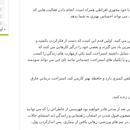
8
5
ا خود محوري افراطي همراه است. انجام دادن فعاليت هايي كه
، مي تواند احساس بهتري به شما بدهد.
2
9
« آو
س مي كنيد، اولين قدم این است كه دست از فكركردن بكشيد و
رين ياد مي گيرند و بعضي خود را درگير كارهايي مي كنند كه
ه تمايل داشتيد استراحت كنيد يكي ازمهارت هاي زندگي را كسب
مق و يا تكنيك هاي استراحت جسماني مانند تاي چي مي تواند سودمند
ي كمتري دارد و حافظه بهتر كارمي كند. استراحت درماني خارق
ي بعد از مدتي قادر خواهيد بود فهرستي از خاطراتي را كه مي توانند
همچون قبول شدن در امتحان راهنمايي و رانندگي (به استثناي حالات
در تيم هاي ورزشي، رهايي يافتن از بيماري، پس اندازكردن پول،