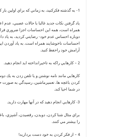
1- به گذشته فكركنيد، به زماني كه براي اولين بار كاري جديد و نو انجام داديد.
ياد گرفتن نكات جديد غالبا با حالات عصبي، عدم اعت
همراه است، همه اين احساسات اجزا ضروري فرايند
دوباره احساس عدم خود- رضايتي كرديد، به ياد داشت
احساسات ناخوشايند همراه است. به ياد آوردن اين
آرامش خود راحفظ كنيد.
2 – كارهايي راكه به تاخيرانداخته ايد انجام دهيد.
كارهايي مانند نامه نوشتن و يا تلفن زدن به يك د
كردن باغچه ها، تعميرماشين، رسيدگي به صورت حس
در شما احيا كند.
3- كارهايي انجام دهيد كه در آنها مهارت داريد.
براي مثال شنا كردن، دويدن، رقصيدن، آشپزي، باغب
را بيشتر مي كنند.
4 – از فكر كردن به خود دست برداريد!