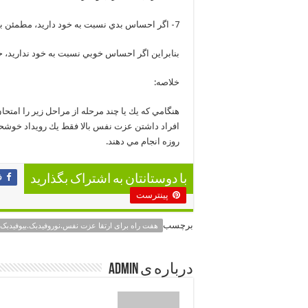
7- اگر احساس بدي نسبت به خود داريد، مطمئن باشيد افكار، خاطرات و رفتار شما تحت تاثير آن قرار خواهند گرفت.
بنابراين اگر احساس خوبي نسبت به خود نداريد، حت
خلاصه:
هنگامي كه يك يا چند مرحله از مراحل زير را امتحا
افراد داشتن عزت نفس بالا فقط يك رويداد خوشحال
روزه انجام مي دهند.
ف
با دوستانتان به اشتراک بگذارید
پینترست
برچسب
هفت راه برای ارتقا عزت نفس.نوروفیدبک.بیوفیدبک
درباره ی admin