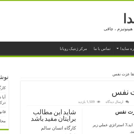
ا
هیپنوتیزم ، چاقی
ره سایدا
تماس با ما
مرکز ژنتیک رویانا
تقا عزت نفس
نوشت
کارگ
ت نفس
آیا 
ارسال دیدگاه
1,509 بازدید
درک 
عزت نفس
شاید این مطالب
قانو
برایتان مفید باشد
محا
اگراز احساس بد داشتن نسبت به خود خسته شده ايد،7 استراتژي عملي زير
کارگاه انسان سالم
د.