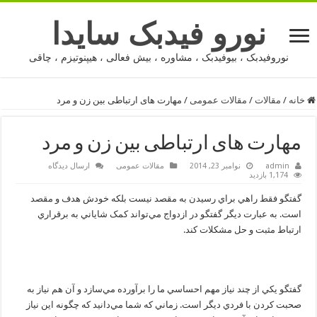
نورو فیدبک سایدا
نوروفیدبک ، بیوفیدبک ، مشاوره ، بیش فعالی ، هیپنوتیزم ، چاقی
خانه
/
مقالات
/
مقالات عمومی
/
مهارت های ارتباطی بین زن و مرد
مهارت های ارتباطی بین زن و مرد
admin
نوامبر 23, 2014
مقالات عمومی
ارسال دیدگاه
1,174 بازدید
گفتگو فقط راهي براي رسيدن به مقصد نيست بلکه خودش هدف و مقصد
است. به عبارت ديگر گفتگو در ازدواج مي‌تواند کمک شاياني به برقراري
ارتباط مثبت و حل مشکلات کند.
گفتگو يکي از چند نياز مهم احساسي ما را برآورده مي‌سازد و آن هم نياز به
صحبت کردن با فردي ديگر است. زماني که شما مي‌دانيد که چگونه اين نياز