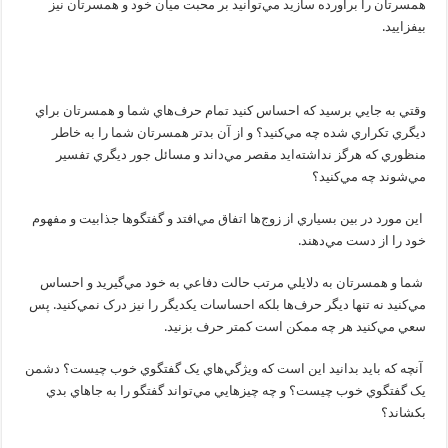
همسرتان را برآورده سازيد مي‌توانيد بر محبت ميان خود و همسرتان نيز
بيفزاييد.
وقتي به جايي برسيد که احساس کنيد تمام حرف‌هاي شما و همسرتان براي
ديگري تکراري شده چه مي‌کنيد؟ و از آن بدتر همسرتان شما را به خاطر
منظوري که هرگز نداشته‌ايد مقصر مي‌داند و مسائل جور ديگري تفسير
مي‌شوند چه مي‌کنيد؟
اين مورد در بين بسياري از زوج‌ها اتفاق مي‌افتد و گفتگوها جذابيت و مفهوم
خود را از دست مي‌دهند.
شما و همسرتان به دلايلي مرتب حالت دفاعي به خود مي‌گيريد و احساس
مي‌کنيد نه تنها ديگر حرف‌ها بلکه احساسات يکديگر را نيز درک نمي‌کنيد. پس
سعي مي‌کنيد هر چه ممکن است کمتر حرف بزنيد.
آنچه که بايد بدانيد اين است که ويژگي‌هاي يک گفتگوي خوب چيست؟ دشمن
يک گفتگوي خوب چيست؟ و چه چيزهايي مي‌تواند گفتگو را به جاهاي بدي
بکشاند؟