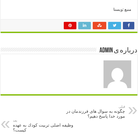
منبع :ويستا
درباره ی admin
قبلی
چگونه به سوال های فرزندمان در
مورد خدا پاسخ دهیم؟
بعد
وظیفه اصلی تربیت كودك به عهده
كیست؟