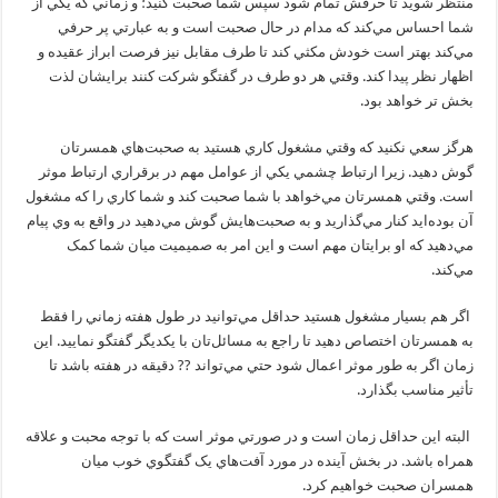
منتظر شويد تا حرفش تمام شود سپس شما صحبت کنيد؛ و زماني که يکي از
شما احساس مي‌کند که مدام در حال صحبت است و به عبارتي پر حرفي
مي‌کند بهتر است خودش مکثي کند تا طرف مقابل نيز فرصت ابراز عقيده و
اظهار نظر پيدا کند. وقتي هر دو طرف در گفتگو شرکت کنند برايشان لذت
بخش تر خواهد بود.
هرگز سعي نکنيد که وقتي مشغول کاري هستيد به صحبت‌هاي همسرتان
گوش دهيد. زيرا ارتباط چشمي يکي از عوامل مهم در برقراري ارتباط موثر
است. وقتي همسرتان مي‌خواهد با شما صحبت کند و شما کاري را که مشغول
آن بوده‌ايد کنار مي‌گذاريد و به صحبت‌هايش گوش مي‌دهيد در واقع به وي پيام
مي‌دهيد که او برايتان مهم است و اين امر به صميميت ميان شما کمک
مي‌کند.
اگر هم بسيار مشغول هستيد حداقل مي‌توانيد در طول هفته زماني را فقط
به همسرتان اختصاص دهيد تا راجع به مسائل‌تان با يکديگر گفتگو نماييد. اين
زمان اگر به طور موثر اعمال شود حتي مي‌تواند ?? دقيقه در هفته باشد تا
تأثير مناسب بگذارد.
البته اين حداقل زمان است و در صورتي موثر است که با توجه محبت و علاقه
همراه باشد. در بخش آينده در مورد آفت‌هاي يک گفتگوي خوب ميان
همسران صحبت خواهيم کرد.