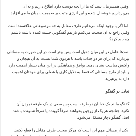
وقتي همسرمان ببيند که ما از آنچه دوست دارد اطلاع داريم و به آن
مي‌پردازيم خوشحال شده و اين انرژي مثبت بر صميميت ميان ما مي‌افزايد
اما اگر با وجود اينکه مي‌دانيم طرف مقابل به چه موضوعاتي علاقه‌مند است
وقتي راجع به آن صحبت مي‌کنيم باز هم گفتگويي خسته کننده داشته باشيم
چه بايد کرد؟
صدها عامل در اين ميان دخيل است پس بهتر است در اين صورت به مسائلي
بپردازيد که براي هر دو جذاب باشد تا هردوي شما نسبت به آن هيجان و
واکنش مناسب نشان دهيد. توافق و هماهنگي در اين ميان بسيار اهميت دارد
و بايد از طرح مسائلي که فقط به دلايل کاري يا شغلي براي خودتان اهميت
دارد به پرهيزيد.
تعادل در گفتگو
گفتگو مانند يک خيابان دو طرفه است پس سعي در يک طرفه نمودن آن
نکنيد. چنانچه هر يک از زوجين بخواهند صرفاً گوينده يا صرفاً شنونده باشند
اصل گفتگو دچار مشکل مي‌شود.
يکي از مسائل مهم اين است که هرگز صحبت طرف مقابل را قطع نکنيد.