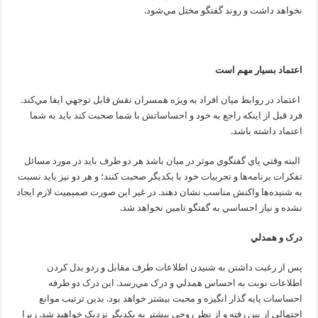
نخواهد داشت و روند گفتگو مختل مي‌شود.
اعتماد بسيار مهم است
اعتماد در روابط ميان افراد به ويژه همسران نقش قابل توجهي ايفا مي‌کند.
فرد قبل از اينکه راجع به خود و احساساتش با شما صحبت کند بايد به شما
اعتماد داشته باشد.
البته وقتي پاي گفتگوي موثر در ميان باشد هر دو طرف بايد در مورد مسائل
تفکرات برنامه‌ها و تجربيات خود با يکديگر صحبت کنند؛ و هر دو نيز بايد نسبت
به شنيده‌ها واکنش مناسب نشان دهند. در غير اين صورت صميميت لازم ايجاد
نشده و نياز احساسي به گفتگو تامين نخواهد شد.
درک و همدلي
پس از رغبت داشتن به شنيدن اطلاعات طرف مقابل و ردو بدل کردن
اطلاعات نوبت به احساس همدلي و درک مي‌رسد. اين درک دو طرفه
احساسات پايه گذار انگيزه و محبت بيشتر خواهد بود. بدين ترتيب موانع
احتمالي از بين رفته و از نظر روحي بيشتر به يکديگر نزديک خواهيد شد. زيرا