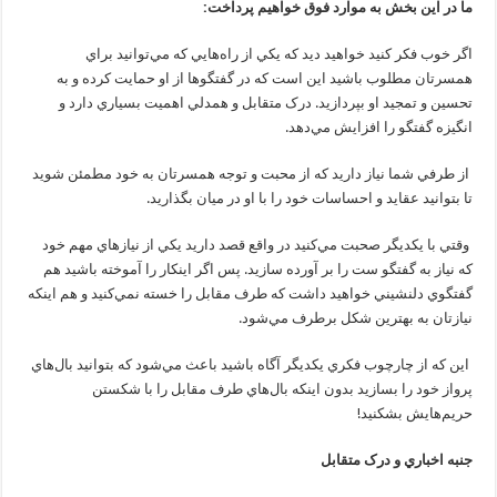
ما در اين بخش به موارد فوق خواهيم پرداخت:
اگر خوب فکر کنيد خواهيد ديد که يکي از راه‌هايي که مي‌توانيد براي
همسرتان مطلوب باشيد اين است که در گفتگوها از او حمايت کرده و به
تحسين و تمجيد او بپردازيد. درک متقابل و همدلي اهميت بسياري دارد و
انگيزه گفتگو را افزايش مي‌دهد.
از طرفي شما نياز داريد که از محبت و توجه همسرتان به خود مطمئن شويد
تا بتوانيد عقايد و احساسات خود را با او در ميان بگذاريد.
وقتي با يکديگر صحبت مي‌کنيد در واقع قصد داريد يکي از نيازهاي مهم خود
که نياز به گفتگو ست را بر آورده سازيد. پس اگر اينکار را آموخته باشيد هم
گفتگوي دلنشيني خواهيد داشت که طرف مقابل را خسته نمي‌کنيد و هم اينکه
نيازتان به بهترين شکل برطرف مي‌شود.
اين که از چارچوب فکري يکديگر آگاه باشيد باعث مي‌شود که بتوانيد بال‌هاي
پرواز خود را بسازيد بدون اينکه بال‌هاي طرف مقابل را با شکستن
حريم‌هايش بشکنيد!
جنبه اخباري و درک متقابل