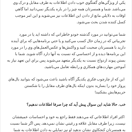
يکي از ويژگي‌هاي گفتگوي خوب دادن اطلاعات به طرف مقابل و درک وي
مي‌باشد. شما و همسرتان همه چيز را در باره يکديگر نمي‌دانيد اما گاهي
اوقات به دلايلي مانع از دادن اين اطلاعات نيز مي‌شويد و اين امر موجب
کسل کننده شدن بحث مي‌شود.
شما مي‌توانيد در مورد گذشته خودو خاطراتي که داشته ايد يا در مورد
تجربياتي که در زمان حال کسب مي‌کنيد و يا حتي برنامه‌هايي که براي آينده
داريد با همسرتان صحبت کنيد و واکنش‌ها و عکس‌العمل‌هاي وي را در مورد
اين برنامه‌ها ديده و از احساسي که نسبت به آنها دارد آگاه شويد. شما با
بستن پيوند ازدواج نسبت به يکديگر متعهد مي‌شويد پس براي اين تعهد نياز به
آموختن مهارت‌هاي همکاري و رابطه تعامل مي‌باشيد.
اين که از چارچوب فکري يکديگر آگاه باشيد باعث مي‌شود که بتوانيد بال‌هاي
پرواز خود را بسازيد بدون اينکه بال‌هاي طرف مقابل را با شکستن
حريم‌هايش بشکنيد!
خب. حالا شايد اين سوال پيش آيد که چرا صرفا اطلاعات ندهيم؟
اکثر افراد اطلاعاتي که مي‌دهند فقط راجع به خود و احساسات عميقشان
نيست. زيرا طرف مقابل علاقه و رغبتي نشان نمي‌دهد. پس اگر شما نسبت
به همسرتان کنجکاوي نشان ندهيد او نيز تمايلي به دادن اطلاعات به شما