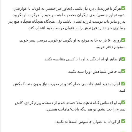
هرگز با فرزندتان درد دل نكنيد . (تجاوز غير جنسي به كودك با عوارضي
شبيه تجاوز جنسي) بدي ديگران مخصوصا همسر خود را هرگز به او نگوييد.
پدر و مادر باید دوست فرزندانشان باشند ولی هیچگاه هیچگاه هیچگاه هیچ پدر
و مادری حق ندارد فرزندش را به عنوان دوست خود انتخاب کند.
روزي ٥٠ بار به جا به موقع به او بگوييد تو خوبي. مرسي پسر خوبم،
ممنونم دختر خوبم.
از ظاهر او ايراد نگيريد او را با كسي مقايسه نكنيد.
به خاطر اشتباهش او را تنبيه نكنيد.
اجازه بدهيد اشتباهات بي خطر كند و در صورت نياز بدون منت كمكش
كنيد.
به او احساس گناه ندهيد. مثلا خسته شدم از دستت، پيرم كردي، كاش
بميرم راحت بشم. تو هم لنگه بابات/مامانت هستي.
از كودك به عنوان جاسوس استفاده نكنيد.