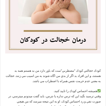
كودك خجالتي كودك “مضطربي”ست كه باور دارد من بد هستم همه بد
هستند، و اين افراد بد اگر از بدي من اگاه شوند به من اسيب مي زنند. خجالت
به معني عدم حرمت نفس همراه با اضطراب مي باشد.
هميشه احساس كودك را تاييد كنيد.
وقتي ترسيد نگيد اين كه ترس نداره يا نترس، بايد گفت ميدونم ميترسي. در
صورت نفي و رد احساس كودك، او به اين نتيجه ميرسد كه من هيچي