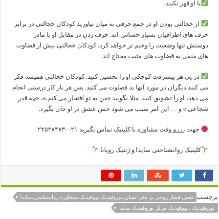
با او قهر نكنيد.
از خجالتی بودن او در جمع حرفی به میان نیاورید کودکان خجالتی در برابر
حرف های اطرافیان بسیار حساس اند. حرف زدن در مقابل او با مادر
دوستش تنها وضعیت را وخیم تر خواهد کرد. کودکان خجالتی بیش از قضاوت
های منفی به قضاوت های مثبت محتاج اند.
در پی هر پیشرفت کوچکی او را تحسین کنید. کودکان خجالتی همیشه فکر
می کنند دیگران در مورد آنها بد قضاوت می کنند. پس هر بار کار درستی انجام
می دهد، او را تشویق کنید. مثلا بگویید «من به تو افتخار می کنم.»، «چه قدر
شجاعی!» و … این امر سبب می شود حس عشق در او جان بگیرد.
جهت رزرو وقت مشاوره با کلینیک تماس بگیرید ۰۲۱-۲۲۵۲۸۴۷۳
کلینیک روانشناختی سایدا و ژنتیک رویانا
برچسب
نقش فشار روحی بر مغز انسان،نوروفیدبک،بیوفیدبک،مشاوره،روانشناسی،سایدا
نوروفیدبک ، بیوفیدبک مرکز نوروفیدبک سایدا