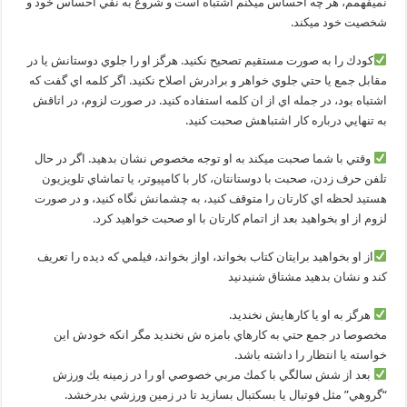
نميفهمم، هر چه احساس ميكنم اشتباه است و شروع به نفي احساس خود و
شخصيت خود ميكند.
كودك را به صورت مستقيم تصحيح نكنيد. هرگز او را جلوي دوستانش يا در
مقابل جمع يا حتي جلوي خواهر و برادرش اصلاح نكنيد. اگر كلمه اي گفت كه
اشتباه بود، در جمله اي از ان كلمه استفاده كنيد. در صورت لزوم، در اتاقش
به تنهايي درباره كار اشتباهش صحبت كنيد.
وقتي با شما صحبت ميكند به او توجه مخصوص نشان بدهيد. اگر در حال
تلفن حرف زدن، صحبت با دوستانتان، كار با كامپيوتر، يا تماشاي تلويزيون
هستيد لحظه اي كارتان را متوقف كنيد، به چشمانش نگاه كنيد، و در صورت
لزوم از او بخواهيد بعد از اتمام كارتان با او صحبت خواهيد كرد.
از او بخواهيد برايتان كتاب بخواند، اواز بخواند، فيلمي كه ديده را تعريف
كند و نشان بدهيد مشتاق شنيدنيد
هرگز به او يا كارهايش نخنديد.
مخصوصا در جمع حتي به كارهاي بامزه ش نخنديد مگر انكه خودش اين
خواسته يا انتظار را داشته باشد.
بعد از شش سالگي با كمك مربي خصوصي او را در زمينه يك ورزش
“گروهي” مثل فوتبال يا بسكتبال بسازيد تا در زمين ورزشي بدرخشد.