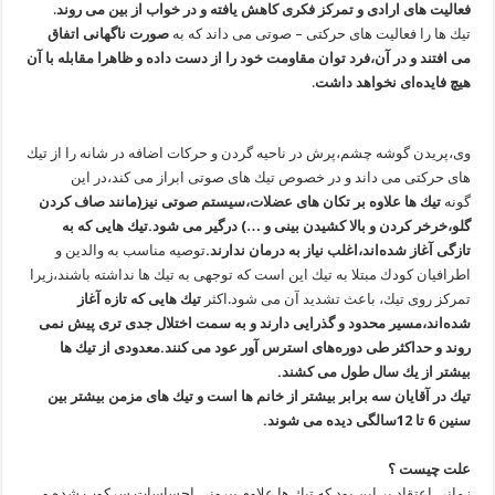
فعالیت‌ های ارادی و تمركز فكری كاهش یافته و در خواب از بین می‌ روند
.
تیك‌ ها را فعالیت‌ های حركتی – صوتی می ‌داند كه به
‌صورت ناگهانی اتفاق
می‌ افتند و در آن،فرد توان مقاومت خود را از دست داده و ظاهرا مقابله با‌ آن
هیچ فایده‌ای نخواهد داشت
.
وی،پریدن گوشه‌ چشم،پرش در ناحیه ‌گردن و حركات اضافه در شانه را از تیك
‌های حركتی می ‌داند و در خصوص تیك ‌های صوتی ابراز می ‌كند،در این
‌گونه
تیك‌ ها علاوه بر تكان‌ های عضلات،سیستم صوتی نیز(مانند صاف كردن
گلو،خرخر كردن و بالا كشیدن بینی و …) درگیر می ‌شود.تیك‌ هایی كه به
تازگی آغاز شده‌اند،اغلب نیاز به درمان ندارند.
توصیه مناسب به والدین و
اطرافیان كودك مبتلا به تیك این است كه توجهی به تیك ‌ها نداشته باشند،زیرا
تمركز روی تیك، باعث تشدید آن می‌ شود.اكثر
تیك‌ هایی كه تازه آغاز
شده‌اند،مسیر محدود و گذرایی دارند و به سمت اختلال جدی ‌تری پیش نمی
‌روند و حداكثر طی دوره‌های استرس ‌آور عود می‌ كنند.معدودی از تیك‌ ها
بیشتر از یك ‌سال طول می ‌كشند.
تیك در آقایان سه‌ برابر بیشتر از خانم ها است و تیك‌ های مزمن بیشتر بین
سنین 6 تا 12سالگی دیده می ‌شوند.
علت‌ چیست ؟
زمانی اعتقاد بر این بود كه تیك‌ ها علاوم بیرونی احساسات سركوب شده و