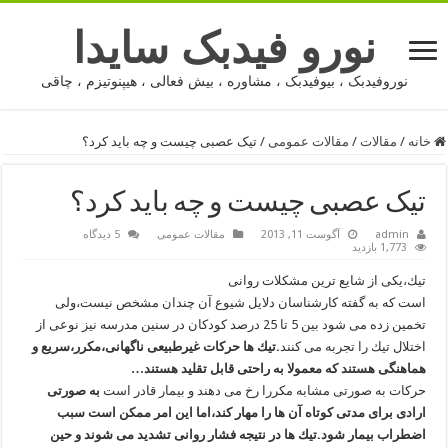
نورو فیدبک سایدا
نوروفیدبک ، بیوفیدبک ، مشاوره ، بیش فعالی ، هیپنوتیزم ، چاقی
خانه
/
مقالات
/
مقالات عمومی
/
تیک عصبی چیست و چه باید کرد؟
تیک عصبی چیست و چه باید کرد؟
admin
آگوست 11, 2013
مقالات عمومی
5 دیدگاه
1,773 بازدید
تیك‌،یكی از شایع‌ ترین مشكلات روانی
است كه به گفته كارشناسان دلایل شیوع آن چندان مشخص نیست،ولی
تخمین زده می‌ شود بین 5 تا 25 درصد كودكان در سنین مدرسه نیز نوعی از
اختلال تیك را تجربه می ‌كنند
.تیك ‌ها حركات غیرطبیعی ناگهانی،مكرر،سریع و
هماهنگی هستند كه معمولا به راحتی قابل تقلید هستند…
حركات به‌ صورتی مشابه مكررا رخ می ‌دهند و بیمار قادر است
به ‌صورتی
ارادی برای مدتی كوتاه آن ها را مهار كند،اما این امر ممكن است سبب
اضطراب بیمار شود.تیك‌ ها در نتیجه فشار روانی تشدید می ‌شوند و حین