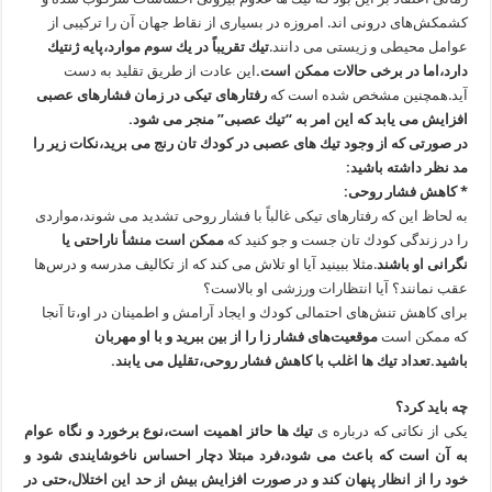
كشمكش‌های درونی ‌اند. امروزه در بسیاری از نقاط جهان آن را تركیبی از
عوامل محیطی و زیستی می ‌دانند.
تیك تقریباً در یك سوم موارد،پایه ژنتیك
دارد،اما در برخی حالات ممكن است.
این عادت از طریق تقلید به دست
آید.همچنین مشخص شده است كه
رفتارهای تیكی در زمان فشارهای عصبی
افزایش می ‌یابد كه این امر به “تیك عصبی” منجر می ‌شود.
در صورتی كه از وجود تیك‌ های عصبی در كودك ‌تان رنج می‌ برید،نكات زیر را
مد نظر داشته باشید:
*
كاهش فشار روحی:
به لحاظ این كه رفتارهای تیكی غالباً با فشار روحی تشدید می‌ شوند،مواردی
را در زندگی كودك ‌تان جست ‌و جو كنید كه
ممكن است منشأ ناراحتی یا
نگرانی او باشند
.مثلا ببینید آیا او تلاش می‌ كند كه از تكالیف مدرسه و درس‌ها
عقب نمانند؟ آیا انتظارات ورزشی او بالاست؟
برای كاهش تنش‌های احتمالی كودك و ایجاد آرامش و اطمینان در او،تا آنجا
كه ممكن است
موقعیت‌های فشار زا را از بین ببرید و با او مهربان
باشید.تعداد تیك ها اغلب با كاهش فشار روحی،تقلیل می‌ یابند.
چه باید كرد؟
یكی از نكاتی كه درباره ی
تیك ‌ها حائز اهمیت است،نوع برخورد و نگاه عوام
به آن است كه باعث می ‌شود،فرد مبتلا دچار احساس ناخوشایندی شود و
خود را از انظار پنهان كند و در صورت افزایش بیش از حد این اختلال،حتی در