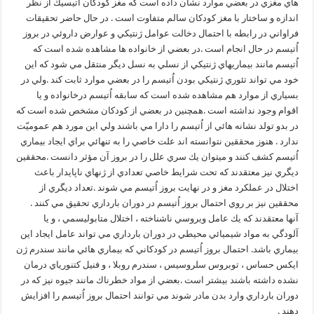
هاي مغزي در بعضي موارد نشان داده است كه مغز كودكان اُتيسيك از نظر
اندازه و ساختار با مغز كودكان سالم متفاوت است . در حال حاضر تحقيقات
فراواني در رابطه با احتمال دخالت عوامل ژنتيكي و عوارض داروئي در بروز
اُتيسم در حال انجام است .در بعضي از خانواده ها مشاهده شده است كه
اُتيسم مانند بيماريهاي ژنتيكي از نسلي به نسل ديگر منتقل مي شود كه اين
خود مي تواند تئوري ژنتيكي بودن اُتيسم را در بعضي موارد ثابت كند .ولي در
بسياري از موارد هم مشاهده شده است كه سابقه اُتيسم درخانواده و يا
اقوام وجود نداشته است .همچنين در بعضي از كودكان مشخص شده است كه
در بدو تولد نشانه هائي از اُتيسم را دارا مي باشند ولي اين مورد هم عموميّت
ندارد . هنوز محققين نتوانسته اند علت خاصي را به تنهائي براي ايجاد بيماري
اُتيسم كشف كنند و ميتوان يك سري علل را در بروز آن مؤثر دانست .محققين
ديگري نيز معتقدند كه تحت شرايط خاصي تعدادي از ژنهاي ناپايدار باعث
اختلال در عملكرد مغز و در نهايت بروز اُتيسم مي شوند .تعداد ديگري از
محققين نيز بر روي احتمال بروز اُتيسم در دوران بارداري تحقيق مي كنند .
آنها معتقدند كه يك عامل ويروسي ناشناخته ، اختلال متابوليسمي ، و يا
آلودگي به مواد شيميائي محيطي در دوران بارداري مي تواند عامل ايجاد اين
بيماري باشد. احتمال بروز اُتيسم در كودكاني كه بيماري هائي مانند سندرم ژن
ايكس حساس ، توبروس سلروسيس ، سندرم روبلا ، و فنيل كتنورياي درمان
نشده داشته باشند بيشتر است .بعضي از مواد خطرناك مانند جيوه نيز كه در
دوران بارداري وارد بدن مادر شوند مي توانند احتمال بروز اُتيسم را افزايش
دهند .