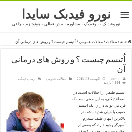
نورو فیدبک سایدا
نوروفیدبک ، بیوفیدبک ، مشاوره ، بیش فعالی ، هیپنوتیزم ، چاقی
خانه
/
مقالات
/
مقالات عمومی
/
اُتيسم چيست ؟ و روش هاي درماني آن
اُتيسم چيست ؟ و روش هاي درماني
آن
admin
آگوست 13, 2013
مقالات عمومی
ارسال دیدگاه
1,864 بازدید
اتيسم طيفي از اختلالات است. در
اصطلاح کلي، به اين معني است که
فرد مي تواند داراي يک اتيسم
خفيف يا خيلي شديد باشد. در
بالاترين انتهاي طيف سندرم
آسپرگر وجود دارد، که بعضي از
اوقات سندرم پروفسور کوچک