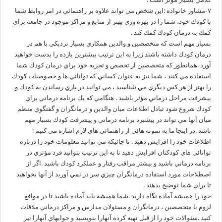
۷-مشاور خانواده :اين شخص مي تواند علاوه بر راهنمائي در امر روابط شما
با كودك خود، شما را در بهره وري بهتر از منابع و مراكز موجود در جامعه براي
كمك به درمان كودك كمك كند .
بسيار مهم است كه متخصصين و والدين همكاري بسيار نزديكي با هم در
درمان كودك داشته باشند زيرا به اين ترتيب بيشترين بازده را بدست خواهيد
آورد .همانطور كه متخصصين از تخصص و تجربه خود براي درمان كودك شما
استفاده مي كنند ، شما نيز به عنوان كساني كه توانائي ها و خصوصيات كودك
را بهتر از هر كس ديگري مي شناسيد ، مي توانيد در ياري رساندن به كودك و
پيشرفت مراحل درماني مؤثر باشيد . هنگامي كه يك برنامه درماني براي
كودك شروع شود تبادل اطلاعات ميان والدين و درمانگران و گفتگوي منظم
ميان آنها مي تواند در پيشبرد برنامه درماني و پيشرفت كودك بسيار مهم
باشد .در اينجا ما به نمونه هائي از راهنمائي هاي لازم اشاره مي كنيم :
اطلاعات خود را افزايش دهيد . تا جائيكه مي توانيد معلومات خود را درباره
توانائي هاي كودكتان افزايش دهيد تا به اين ترتيب بتوانيد فرد مؤثري در
برنامه درماني باشيد و بيشتر مراقب رفتار و عملكرد كودك باشيد .اگر از
اصطلاحات مورد استفاده درمانگران چيزي سر در نمي آوريد از آنها بخواهيد
تا براي شما توضيح بدهند .
خود را هميشه آماده نگاه داريد .شما هميشه بايد آماده باشيد تا در مواقع
لزوم با متخصصين ، درمانگران و مسئولان مدارس و مراكز درماني ملاقات
كنيد .سئوالات خود را از قبل تهيه كرده آنهارا بنويسيد و جوابهاي آنهارا نيز