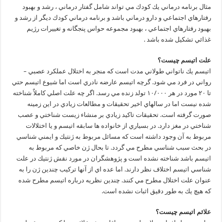
مثال برنامه درماني يك كودك مي تواند شامل گفتار درماني ، رشد و بهبود
رفتارهاي اجتماعي و دارو درماني باشد و برنامه درماني كودك ديگر از رشد و
بهبود رفتارهاي اجتماعي ، بهبود مجموعه حواس پنجگانه و تغييرات رژيم
غذائي تشكيل شده باشد .
علت اتيسم چيست؟
اتيسم يك ناتواني طولاني مدت است كه منجر به اختلال عملكرد عصبي –
رواني در فرد مي شود. گرچه اتيسم عارضه نادري است اما شيوع اتيسم حتي
تا ۲۰ مورد در هر ۱۰/۰۰۰ تولد زنده مي رسد. اگر چه علت اصلي كاملاٌ شناخته
شده نيست اما در سالهاي اخير تحقيقات و مطالعات زيادي در اين زمينه
صورت گرفته است. تحقيقات تاكيد زيادي بر منشاء زيست شناختي و عصب
شناختي در مغز دارد. در بسياري از خانواده ها سابقه اتيسم و يا اختلالات
مربوط به آن وجود داشته است كه مسائل مربوط به ژنتيك و ايمني شناسي
در بحث سبب شناسي مطرح مي گردد. تا بحال ژن خاصي كه مربوط به
اتيسم باشد شناخته نشده است و پژوهشگران در مورد نقش ژنتيك در علت
شناسي اتيسم اختلاف نظر دارند. اما عده اي از آنها تركيب چندين ژن را به
عنوان علت اختلال مطرح مي كنند. چندين نظريه درباره اتيسم مطرح شده
كه هيچ يك به طور دقيق اثبات نشده است.
علائم اتيسم چيست؟