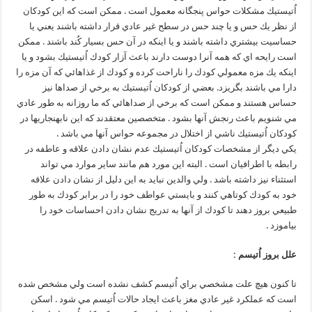
اُتيستيك مشكلات حواس پنجگانه معمول است . ممكن است كه اين كودكان
از نظر يك حس و يا چند حس در سطح غير عادي قرار داشته باشند يعني يا
حساسيت بيشتري داشته باشند و يا اينكه در آن حس بسيار كُند باشند . ممكن
است رايحه اي كه همه آنرا دوست دارند باعث آزار كودك اُتيستيك بشود و يا
اينكه يك مزه معمولي كودك را ناراحت كرده و كودك از غذاهائي كه آن مزه را
دارا مي باشند بگريزد. بعضي از كودكان اُتيستيك به برخي از صداها نيز
حساس هستند و ممكن است كه برخي از صداهائي كه ما روزانه به طور عادي
مي شنويم باعث رنجش آنها بشود . متخصصين معتقدند كه اين نابهنجاريها در
كودكان اُتيستيك ناشي از اختلال در مجموعه حواس آنها مي باشد .
يكي ديگر از مشخصات كودكان اُتيستيك عدم نشان دادن علاقه و عاطفه در
رابطه با اطرافيان است . البته اين مورد هم مانند ساير موارد مي تواند
استثناء نيز داشته باشد . ولي والدين نبايد به اين دليل از نشان دادن علاقه
خود به كودك كوتاهي كنند و بايستي عواطف خود را در برابر كودك به طور
طبيعي بروز دهند تا كودك از آنها به تدريج نشان دادن احساسات خود را
بياموزد .
علل بروز اُتيسم :
تا كنون هيچ علت مشخصي براي اُتيسم كشف نشده است ولي مشخص شده
است كه عملكرد غير عادي مغز باعث ايجاد حالات اُتيسم مي شود . اسكن