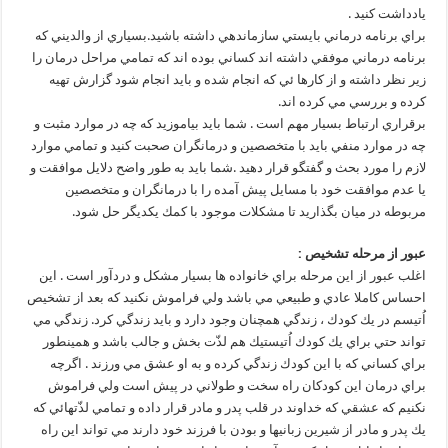
يادداشت كنيد .
براي برنامه درماني بايستي سازماندهي داشته باشيد.بسياري از والديني كه
برنامه درماني موفقي داشته اند كساني بوده اند كه تمامي مراحل درمان را
زير نظر داشته و از كارها ئي كه انجام شده و بايد انجام شود گزارش تهيه
كرده و بررسي مي كرده اند.
برقراري ارتباط بسيار مهم است . شما بايد بياموزيد كه چه در موارد مثبت و
چه در موارد منفي بايد با متخصصين و درمانگران صحبت كنيد و تمامي موارد
لازم را مورد بحث و گفتگو قرار دهيد .شما بايد به طور واضح دلايل موافقت و
يا عدم موافقت خود با مسايل پيش آمده را با درمانگران و متخصصين
مربوطه در ميان بگذاريد تا مشكلات موجود با كمك يكديگر حل شود.
عبور از مرحله تشخيص :
اغلب عبور از اين مرحله براي خانواده ها بسيار مشكل و دردآور است . اين
احساس كاملا عادي و طبيعي مي باشد ولي فراموش نكنيد كه بعد از تشخيص
اُتيسم در يك كودك ، زندگي همچنان وجود دارد و بايد زندگي كرد. زندگي مي
تواند حتي براي يك كودك اُتيستيك هم لذّت بخش و جالب باشد و همينطور
براي كساني كه با اين كودك زندگي كرده و به او عشق مي ورزند . اگرچه
براي درمان اين كودكان راه سخت و طولاني در پيش است ولي فراموش
نكنيم كه عشقي كه خداوند در قلب پدر و مادر قرار داده و تمامي لذّتهائي كه
يك پدر و مادر از شيرين زبانيها و بودن با فرزند خود دارند مي تواند اين راه