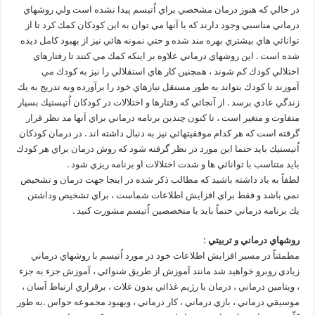
در حالي كه هنوز درمان مشخصي براي اُتيسم پيدا نشده است ولي روشهاي
درماني مناسبي وجود دارند كه با آنها مي توان به اين كودكان كمك كرد تا از
توانائي هاي بيشتري بهره مند شده و حتي نمونه هائي نيز از بهبود كامل ديده
شده است . اين روشهاي درماني علاوه بر اينكه كمك مي كنند تا رفتارهاي
اختلالي كودك كم شوند ، همچنين كار هاي استقلالي را نيز به كودك مي
آموزند تا كودك بتواند به طور مستقل نيازهاي خود را برآورده وبه تدريج به يك
زندگي عادي برسد . از آنجائي كه رفتارها و اختلالات در كودكان اُتيستيك بسيار
متفاوت و متغير است ، تا كنون چندين برنامه درماني براي آنها مد نظر قرار
گرفته است كه هر كدام موفقيتهائي نيز به دنبال داشته اند . در درمان كودكان
اُتيستيك بايد حتما اين مورد در نظر گرفته شود كه روش درمان براي هر كودك
بايد متناسب با توانائي ها و شدت اختلالات او برنامه ريزي شود .
لطفاً به ياد داشته باشيد كه مطالب ذكر شده در اينجا جهت درمان و تشخيص
نمي باشد و فقط براي افزايش اطلاعات شماست ، براي تشخيص وداشتن
يك برنامه درماني حتماً بايد با متخصصين اُتيسم مشورت كنيد .
روشهاي درماني و تربيتي :
مطمئناً در مسير افزايش اطلاعات خود در مورد اُتيسم با روشهاي درماني
زيادي روبرو خواهيد شد مانند آموزش از طريق شنوائي ، آموزش جزء به جزء
، ويتامين درماني ، درمان با رژيم غذائي بدون غلات ، برقراري ارتباط آسان ،
موسيقي درماني ، بازي درماني ، كار درماني ، وبهبود مجموعه حواس .به طور