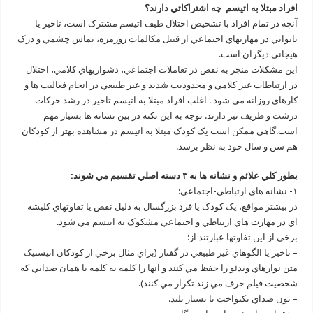
افراد مبتلا به اتيسم چه اشتراکاتي دارند؟
آنچه در تمام افراد با تشخيص اختلال طيف اتيسم مشترک است، تاخير يا
ناتواني در مهارتهاي اجتماعي از قبيل مکالمات روزمره، تماس چشمي و درک
هيجاني ديگران است.
اين مشکلات منجر به نقص در تعاملات اجتماعي، دشواريهاي کلامي، اختلال
در ارتباطات غير کلامي و محدوديت شديد و غير طبيعي در انجام فعاليت ها و
کارهاي روزانه مي شود . اغلب افراد مبتلا به اتيسم تاخير در رشد حرکات
درشت و ظريف نيز دارند. توجه به اين نکته در بين نشانه ها بسيار مهم
است.گاهي ممکن است يک کودک مبتلا به اتيسم در مشاهده بهتر از کودکان
هم سن و سال خود به نظر برسد.
بطور کلي علائم و نشانه ها به ۳ دسته اصلي تقسيم مي شوند:
۱- نشانه هاي ارتباطي-اجتماعي:
در بيشتر مواقع، يک کودک يا فرد بزرگسال به دليل نقص يا تفاوتهاي کليشه
اي در مهارت هاي ارتباطي و اجتماعي مشکوک به اتيسم مي شود.
برخي از اين تفاوتها عبارتند از:
– تاخير يا الگوهاي غير طبيعي در گفتار (براي مثال برخي از کودکان اتيستيک
متن نوارهاي ويدئو را حفظ مي کنند و آنها را کلمه به کلمه با همان صدايي که
شخصيت فيلم حرف مي زند تکرار مي کنند).
– تون صداي يکنواخت يا بسيار بلند.