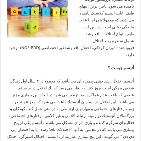
ناميده مي شود. پايين ترين انتهاي
طيف اغلب اتيسم کلاسيک ناميده
مي شود که معمولا همراه با عقب
ماندگي ذهني است. در بين اين
طيف انواع اختلالات نافذ رشد
شامل سندرم رت اختلال
فروپاشنده دوران کودکي، اختلال نافذ رشدغير اختصاصي (NOS-PDD) وجود
دارد.
اُتيسم چيست ؟
اُتيسم اختلال رشد ذهني پيچيده اي مي باشد كه معمولا در ۳ سال اول زندگي
شخص ممكن است بروز كند . به نظر مي رسد كه يك اختلال در سيستم
عصبي كه باعث عدم عملكرد صحيح مغز مي شود در ايجاد اين بيماري مؤثر
مي باشد . اين اختلال در بيماران اُتيستيك باعث مي شود كه مغز نتواند در
زمينه رفتارهاي اجتماعي و مهارتهاي ارتباطي به درستي عمل كند . كودكان و
بزرگسالان اُتيستيك در زمينه ارتباط كلامي و غير كلامي ‍، رفتارهاي اجتماعي ،
فعاليتهاي سرگرم كننده و بازي داراي مشكل مي باشند . اُتيسم يكي از پنج
بيماري مي باشد كه در مجموع به آنها “ اختلالات نافذ رشد“ يا به اختصار “پي
دي دي “ مي گويند . اين پنج بيماري عبارتند از : اُتيسم ‌، اختلال آسپرگر ، اختلال