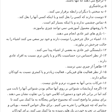
۴-ترجيح مي دهند كه تنها باشند.
۵-پرخاشگري
۶-به سختي با ديگران رابطه برقرار مي كنند .
۷-دوست ندارند كه كسي را بغل كنند و يا اينكه كسي آنها را بغل كند .
۸-تماس چشمي ندارند و يا اينكه بسيار كم است .
۹-با روشهاي معمول آموزشي نمي توانند چيزي بياموزند.
۱۰-بازي هاي غير عادي انجام مي دهند.
۱۱- اشياء در حال چرخش را دوست دارند و خود نيز سعي مي كنند اشياء را به
حالت چرخش در بياورند .
۱۲-دلبستگي غير عادي به بعضي از اشياء پيدا مي كنند .
۱۳-از نظر احساس درد حساسيت بالاتر و يا پائين تري نسبت به افراد عادي
دارند .
۱۴-ظاهراً از چيزي نمي ترسند .
۱۵-از نظر فعاليت هاي فيزيكي ، فعاليت زيادتر و يا كمتري نسبت به كودكان
سالم دارند .
۱۶-حركات بدني آنها به صورت نرم و عادي نيست .
۱۷-اگرچه آزمايشات شنوائي بر روي آنها سالم بودن شنوائي آنها را ثابت مي
كند اما در برابر نام خود و دستورات كلامي خود را بي تفاوت نشان مي دهند .
براي بيشتر ما واضح است كه مجموع حواس پنجگانه به ما كمك مي كنند تا
بدانيم كه چه چيزهائي را تجربه مي كنيم . براي مثال حواس لامسه ، بويائي و
چشائي در تجربه خوردن يك هلو رسيده به ما كمك مي كنند .براي كودكان