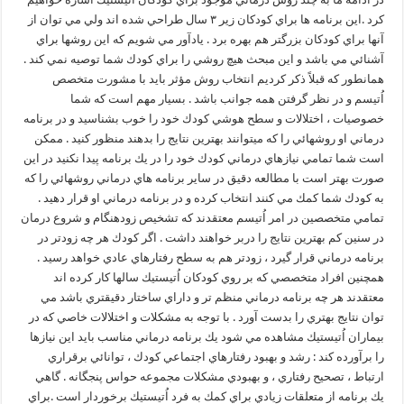
كرد .اين برنامه ها براي كودكان زير ۳ سال طراحي شده اند ولي مي توان از
آنها براي كودكان بزرگتر هم بهره برد . يادآور مي شويم كه اين روشها براي
آشنائي مي باشد و اين مبحث هيچ روشي را براي كودك شما توصيه نمي كند .
همانطور كه قبلاً ذكر كرديم انتخاب روش مؤثر بايد با مشورت متخصص
اُتيسم و در نظر گرفتن همه جوانب باشد . بسيار مهم است كه شما
خصوصيات ، اختلالات و سطح هوشي كودك خود را خوب بشناسيد و در برنامه
درماني او روشهائي را كه ميتوانند بهترين نتايج را بدهند منظور كنيد . ممكن
است شما تمامي نيازهاي درماني كودك خود را در يك برنامه پيدا نكنيد در اين
صورت بهتر است با مطالعه دقيق در ساير برنامه هاي درماني روشهائي را كه
به كودك شما كمك مي كنند انتخاب كرده و در برنامه درماني او قرار دهيد .
تمامي متخصصين در امر اُتيسم معتقدند كه تشخيص زودهنگام و شروع درمان
در سنين كم بهترين نتايج را دربر خواهند داشت . اگر كودك هر چه زودتر در
برنامه درماني قرار گيرد ، زودتر هم به سطح رفتارهاي عادي خواهد رسيد .
همچنين افراد متخصصي كه بر روي كودكان اُتيستيك سالها كار كرده اند
معتقدند هر چه برنامه درماني منظم تر و داراي ساختار دقيقتري باشد مي
توان نتايج بهتري را بدست آورد . با توجه به مشكلات و اختلالات خاصي كه در
بيماران اُتيستيك مشاهده مي شود يك برنامه درماني مناسب بايد اين نيازها
را برآورده كند : رشد و بهبود رفتارهاي اجتماعي كودك ، توانائي برقراري
ارتباط ، تصحيح رفتاري ، و بهبودي مشكلات مجموعه حواس پنجگانه . گاهي
يك برنامه از متعلقات زيادي براي كمك به فرد اُتيستيك برخوردار است .براي