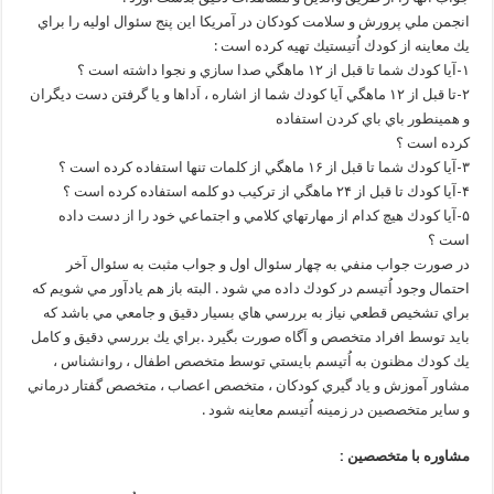
انجمن ملي پرورش و سلامت كودكان در آمريكا اين پنج سئوال اوليه را براي
يك معاينه از كودك اُتيستيك تهيه كرده است :
۱-آيا كودك شما تا قبل از ۱۲ ماهگي صدا سازي و نجوا داشته است ؟
۲-تا قبل از ۱۲ ماهگي آيا كودك شما از اشاره ، اَداها و يا گرفتن دست ديگران
و همينطور باي باي كردن استفاده
كرده است ؟
۳-آيا كودك شما تا قبل از ۱۶ ماهگي از كلمات تنها استفاده كرده است ؟
۴-آيا كودك تا قبل از ۲۴ ماهگي از تركيب دو كلمه استفاده كرده است ؟
۵-آيا كودك هيچ كدام از مهارتهاي كلامي و اجتماعي خود را از دست داده
است ؟
در صورت جواب منفي به چهار سئوال اول و جواب مثبت به سئوال آخر
احتمال وجود اُتيسم در كودك داده مي شود . البته باز هم يادآور مي شويم كه
براي تشخيص قطعي نياز به بررسي هاي بسيار دقيق و جامعي مي باشد كه
بايد توسط افراد متخصص و آگاه صورت بگيرد .براي يك بررسي دقيق و كامل
يك كودك مظنون به اُتيسم بايستي توسط متخصص اطفال ، روانشناس ،
مشاور آموزش و ياد گيري كودكان ، متخصص اعصاب ، متخصص گفتار درماني
و ساير متخصصين در زمينه اُتيسم معاينه شود .
مشاوره با متخصصين :