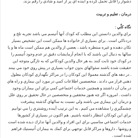
دشوار را قابل تحمل كرده و آينده اي پر از اميد و شادي را رقم بزند.
درمان ، تعليم و تربيت
نگاه كلّي :
براي والدين دانستن اين مطلب كه كودك آنها اُتيسم مي باشد تجربه تلخ و
دردناكي است . براي بسياري از خانواده ها ممكن است اين تشخيص بسيار
تكان دهنده و غيره منتظره باشد ، بعضي از والدين هم ممكن است ماه ها و يا
سالها به دنبال اين باشند كه با انجام آزمايشات دقيق تر عدم وجود اُتيسم را
در كودك خود ثابت كنند .به هر حال والدين كودكاني كه به تازگي متوجه اين
حقيقت شده باشند سئوالهاي بدون جواب بسياري در پيش روي خود مي بينند
. در دهه هاي گذشته معمولا اين كودكان را در مراكز نگهداري كودكان معلول
ذهني قرار مي دادند . متخصصين اطلاعات كمي در مورد اين بيماري و راه هاي
در مان آن داشتند و همچنين خدمات اجتماعي كمي براي اين بيماران وجود
داشت . امروزه اگر چه هنوز محققين و متخصصين در حال تحقيق بر روي علل
و درمان اين بيماري مي باشند ولي نسبت به سالهاي گذشته پيشرفت
چشمگيري را مشاهده مي كنيم . به اين ترتيب آينده روشنتري را مي توانيم
براي اين كودكان انتظار داشته باشيم . هم اكنون در بسياري از كشورها
خدمات اجتماعي مناسبي براي اين افراد و والدين آنها تدارك ديده شده است
و روشها ، داروها و مراكز قابل توجهي براي كمك به بيماران اُتيستيك فراهم
شده است .