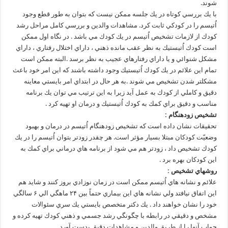
شوند.
با يك بررسي كوتاه در يك جلسه ممكن نيست كه بتوان به طور قطع وجود
اُتيسم را در كودكي ثابت كرد. مشاهدات والدين و بررسي كامل مراحل رشد
كودك از لازمات تشخيص اُتيسم در يك كودك مي باشد . در نگاه اول ممكن
است كودك اُتيستيك به نظر عقب مانده ذهني ، داراي اختلال رفتاري ، داراي
مشكل شنوائي و يا داراي رفتارهاي عجيب به نظر برسد .البته ممكن است
تمام اين علائم در يك كودك اُتيستيك وجود داشته باشند كه اين امر خود باعث
مشكلتر شدن تشخيص مي شوند .به هر حال در ابتداي امر بايستي معاينه
دقيق و كاملي از كودك به عمل آيد زيرا به اين ترتيب مي توان يك برنامه
مناسب و دقيق براي كمك به كودك اُتيستيك و درمان او تهيه كرد .
تشخيص زودهنگام :
تحقيقات نشان داده است كه تشخيص زودهنگام اُتيسم در درمان و بهبود
وضعيّت كودكان مبتلا بسيار مؤثر است. هر چقدر زودتر بتوان اُتيسم را در يك
كودك تشخيص داد ، زودتر هم مي شود از برنامه هاي درماني براي كمك به
اين كودكان بهره برد .
روشهاي تشخيص :
علائم و نشانه هاي اُتيسم ممكن است در زمان نوزادي بروز كنند و شايد هم
اين اتفاق نيافتد ولي نشانه هاي اين بيماري حتماً بين ۲۴ ماهگي الي ۶ سالگي
خود را نشان خواهند داد . يك دكتر متخصص بايستي يك سري سئوالات
مشخص و دقيقي در رابطه با چگونگي رشد جسمي و ذهني كودك تهيه كرده و
جواب آنها را از طريق والدين و مشاهدات دقيق بدست آورد .