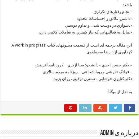
باشد:
-انجام رفتارهاي تکراري
-داشتن علائق و احساسات محدود
-دشواري در دوست شدن و تداوم دوستي
-تمايل به فعاليتهايي که نياز کمتري به تعاملات کلامي دارد.
اين مقاله ترجمه ای است از قسمت مشوقهای کتاب :A work in progress
گردآوري از : رضا مصطفوي
– دکتر حسن احدي –دانشجو: صبا اژدري / روزنامه آفرينش
– فرانک تفرشي و رويا شجاعي – روزنامه مردم سالاري
دكتر كتايون خوشابي ، نسترن توفيق . روان پژوه
به نقل از میگنا
درباره ی admin