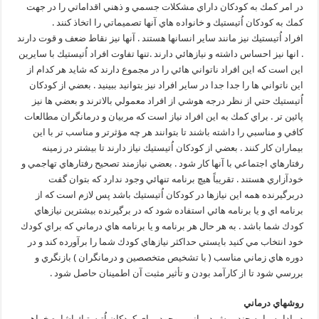
در امر كمك به كودكان داراي مشكلات جسمي و ذهني اقداماتي را در جهت
كمك به كودكان اُتيستيك و خانواده هاي آنها تصميماتي را اتخاذ كنند .
افراد اُتيستيك نيز مانند ساير انسانها هستند . آنها نيز نقاط ضعف و قوت دارند
. انها نيز احساس داشته و نيازهائي دارند .تنها تفاوت افراد اُتيستيك با سايرين
اين است كه اين افراد ناتواني هائي را در مجموع دارند كه شايد هر كدام از
اين ناتواني ها را جدا جدا در ساير افراد نيز بتوانيد ببينيد . بعضي از كودكان
اُتيستيك حتي از نظر درجه هوشي از افراد معمولي بالاترند و بعضي ها نيز
پائين تر . براي كمك به اين افراد نياز است كه مربيان و درمانگران مطالعات
كافي و مناسبي را داشته باشند تا بتوانند هر چه مؤثرتر و مناسب تر با اين
بيماران كار كنند . بعضي از كودكان اُتيستيك نياز دارند تا بيشتر در زمينه
رفتارهاي اجتماعي با آنها كار شود . بعضي نيازمند تصحيح رفتارهاي تهاجمي و
خودآزاري هستند . تقريباً هيچ برنامه تنهائي وجود ندارد كه بتوان گفت
دربرگيرنده همه اين نيازها در كودكان اُتيستيك باشد پس لازم است كه از
برنامه اي و يا برنامه هائي استفاده شود كه در برگيرنده بيشترين نيازهاي
كودك شما باشد . به هر حال هر برنامه و يا برنامه هاي درماني كه براي كودك
خود انتخاب مي كنيد بايستي حداكثر نيازهاي كودك شما را برآورده كند و در
دوره هاي زماني مناسب ( با تشخيص متخصصين و درمانگران ) بازنگري و
بررسي شود تا از كارآمد بودن و تأثير مثبت آن اطمينان حاصل شود .
روشهاي درماني
در ادامه ما به چند روش درماني موجود براي كودكان اُتيستيك اشاره خواهيم