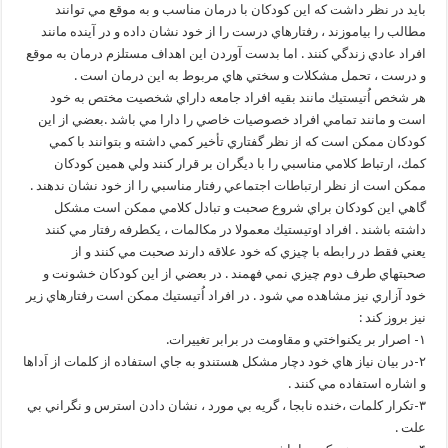
بايد در نظر داشت كه اين كودكان با درمان مناسب و به موقع مي توانند
مطالب را بياموزند ، رفتارهاي درست را از خود نشان داده و در آينده مانند
افراد عادي زندگي كنند . اما بدست آوردن اين اهداف مستلزم درمان به موقع
و درست ، تحمل مشكلات و سختي هاي مربوط به اين درمان است .
هر شخص اُتيستيك مانند بقيه افراد جامعه داراي شخصيت مختص به خود
است و مانند تمامي افراد خصوصيات خاصي را دارا مي باشد .بعضي از اين
كودكان ممكن است كه از نظر گفتاري تأخير كمي داشته و بتوانند با كمي
كمك، ارتباط كلامي مناسبي را با ديگران بر قرار كنند ولي همين كودكان
ممكن است از نظر ارتباطات اجتماعي رفتار مناسبي را از خود نشان ندهند .
گاهي اين كودكان براي شروع صحبت و تبادل كلامي ممكن است مشكل
داشته باشند . افراد اوتيستيك معمولا در مكالمات ، يكطرفه رفتار مي كنند
يعني فقط در رابطه با چيزي كه خود علاقه دارند صحبت مي كنند و از
صحبتهاي طرف دوم چيزي نمي فهمند . در بعضي از اين كودكان خشونت و
خود آزاري نيز مشاهده مي شود . در افراد اُتيستيك ممكن است رفتارهاي زير
نيز بروز كند :
۱- اصرار بر يكنواختي و مقاومت در برابر تغييرات.
۲-در بيان نياز هاي خود دچار مشكل هستندو به جاي استفاده از كلمات از اَداها
و اشاره استفاده مي كنند .
۳-تكرار كلمات ،خنده نابجا ، گريه بي مورد ، نشان دادن استرس و نگراني بي
علت .