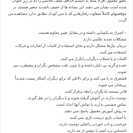
بطور معمول افراد مبتلا به اتيسم حداقل نصف علائمي را كه در زير عنوان
شده است نشان مي دهند. اين نشانه ها از خفيف تاشديد متغير هستند. در
موقعيتهاي كاملاٌ متفاوت رفتارهايي كه با سن كودك تطابق ندارد مشاهده مي
گردد.
– اصرار به يكساني داشته و در مقابل تغيير مقاوم هستند.
مشكلات شديد تكلمي دارند.
دربيان نيازها مشكل دارند و بجاي استفاده از كلمات از اشارات و حركات
استفاده مي كنند.
كلمات و يا جملات ديگران راتكرار مي كنند.
خنده و گريه بي دليل داشته و يا بدون علت مشخص نگران و مضطرب مي
شوند.
قشقرق به پا مي كنند و براي دلائلي كه براي ديگران آشكار نيست شديداٌ
پريشان مي شوند.
قادر نيستند باديگران رابطه برقرار كنند.
دوست ندارند در آغوش گرفته شوند و يا ديگران را در بغل گيرند.
تماس چشمي ندارند يا تماس آنها اندك است.
به روش آموزش معمول پاسخ نمي دهند.
با اسباب بازي درست بازي نمي كنند.
چرخيدن و تاب خوردن راخيلي دوست دارند.
احساس درد كمتر يا بيشتر از حد دارند.