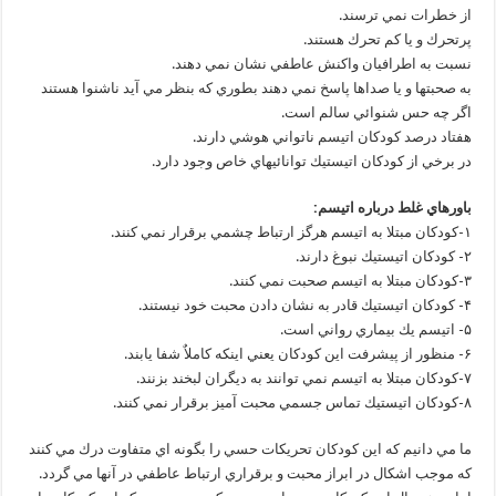
از خطرات نمي ترسند.
پرتحرك و يا كم تحرك هستند.
نسبت به اطرافيان واكنش عاطفي نشان نمي دهند.
به صحبتها و يا صداها پاسخ نمي دهند بطوري كه بنظر مي آيد ناشنوا هستند
اگر چه حس شنوائي سالم است.
هفتاد درصد كودكان اتيسم ناتواني هوشي دارند.
در برخي از كودكان اتيستيك توانائيهاي خاص وجود دارد.
باورهاي غلط درباره اتيسم:
۱-كودكان مبتلا به اتيسم هرگز ارتباط چشمي برقرار نمي كنند.
۲- كودكان اتيستيك نبوغ دارند.
۳-كودكان مبتلا به اتيسم صحبت نمي كنند.
۴- كودكان اتيستيك قادر به نشان دادن محبت خود نيستند.
۵- اتيسم يك بيماري رواني است.
۶- منظور از پيشرفت اين كودكان يعني اينكه كاملاٌ شفا يابند.
۷-كودكان مبتلا به اتيسم نمي توانند به ديگران لبخند بزنند.
۸-كودكان اتيستيك تماس جسمي محبت آميز برقرار نمي كنند.
ما مي دانيم كه اين كودكان تحريكات حسي را بگونه اي متفاوت درك مي كنند
كه موجب اشكال در ابراز محبت و برقراري ارتباط عاطفي در آنها مي گردد.