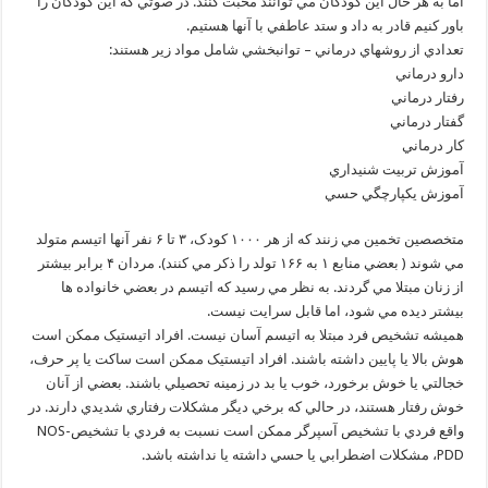
اما به هر حال اين كودكان مي توانند محبت كنند. در صوتي كه اين كودكان را
باور كنيم قادر به داد و ستد عاطفي با آنها هستيم.
تعدادي از روشهاي درماني – توانبخشي شامل مواد زير هستند:
دارو درماني
رفتار درماني
گفتار درماني
كار درماني
آموزش تربيت شنيداري
آموزش يكپارچگي حسي
متخصصين تخمين مي زنند که از هر ۱۰۰۰ کودک، ۳ تا ۶ نفر آنها اتيسم متولد
مي شوند ( بعضي منابع ۱ به ۱۶۶ تولد را ذکر مي کنند). مردان ۴ برابر بيشتر
از زنان مبتلا مي گردند. به نظر مي رسيد که اتيسم در بعضي خانواده ها
بيشتر ديده مي شود، اما قابل سرايت نيست.
هميشه تشخيص فرد مبتلا به اتيسم آسان نيست. افراد اتيستيک ممکن است
هوش بالا يا پايين داشته باشند. افراد اتيستيک ممکن است ساکت يا پر حرف،
خجالتي يا خوش برخورد، خوب يا بد در زمينه تحصيلي باشند. بعضي از آنان
خوش رفتار هستند، در حالي که برخي ديگر مشکلات رفتاري شديدي دارند. در
واقع فردي با تشخيص آسپرگر ممکن است نسبت به فردي با تشخيصNOS-
PDD، مشکلات اضطرابي يا حسي داشته يا نداشته باشد.