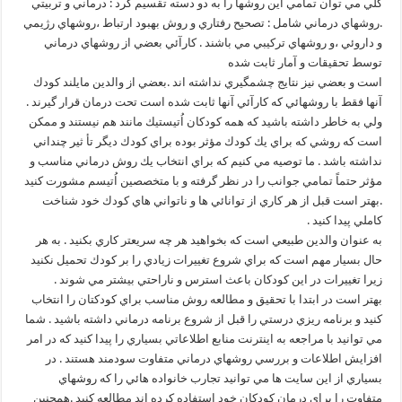
كلّي مي توان تمامي اين روشها را به دو دسته تقسيم كرد : درماني و تربيتي
.روشهاي درماني شامل : تصحيح رفتاري و روش بهبود ارتباط ،روشهاي رژيمي
و داروئي ،و روشهاي تركيبي مي باشند . كارآئي بعضي از روشهاي درماني
توسط تحقيقات و آمار ثابت شده
است و بعضي نيز نتايج چشمگيري نداشته اند .بعضي از والدين مايلند كودك
آنها فقط با روشهائي كه كارآئي آنها ثابت شده است تحت درمان قرار گيرند .
ولي به خاطر داشته باشيد كه همه كودكان اُتيستيك مانند هم نيستند و ممكن
است كه روشي كه براي يك كودك مؤثر بوده براي كودك ديگر تأ ثير چنداني
نداشته باشد . ما توصيه مي كنيم كه براي انتخاب يك روش درماني مناسب و
مؤثر حتماً تمامي جوانب را در نظر گرفته و با متخصصين اُتيسم مشورت كنيد
.بهتر است قبل از هر كاري از توانائي ها و ناتواني هاي كودك خود شناخت
كاملي پيدا كنيد .
به عنوان والدين طبيعي است كه بخواهيد هر چه سريعتر كاري بكنيد . به هر
حال بسيار مهم است كه براي شروع تغييرات زيادي را بر كودك تحميل نكنيد
زيرا تغييرات در اين كودكان باعث استرس و ناراحتي بيشتر مي شوند .
بهتر است در ابتدا با تحقيق و مطالعه روش مناسب براي كودكتان را انتخاب
كنيد و برنامه ريزي درستي را قبل از شروع برنامه درماني داشته باشيد . شما
مي توانيد با مراجعه به اينترنت منابع اطلاعاتي بسياري را پيدا كنيد كه در امر
افزايش اطلاعات و بررسي روشهاي درماني متفاوت سودمند هستند . در
بسياري از اين سايت ها مي توانيد تجارب خانواده هائي را كه روشهاي
متفاوت را براي درمان كودكان خود استفاده كرده اند مطالعه كنيد .همچنين