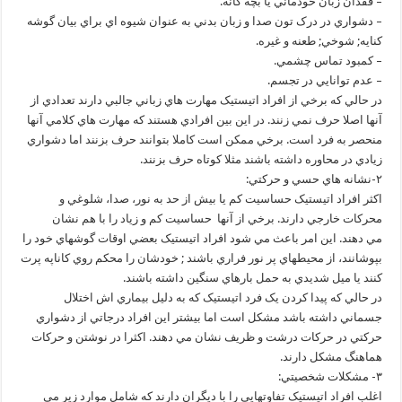
– فقدان زبان خودماني يا بچه گانه.
– دشواري در درک تون صدا و زبان بدني به عنوان شيوه اي براي بيان گوشه
کنايه; شوخي; طعنه و غيره.
– کمبود تماس چشمي.
– عدم توانايي در تجسم.
در حالي که برخي از افراد اتيستيک مهارت هاي زباني جالبي دارند تعدادي از
آنها اصلا حرف نمي زنند. در اين بين افرادي هستند که مهارت هاي کلامي آنها
منحصر به فرد است. برخي ممکن است کاملا بتوانند حرف بزنند اما دشواري
زيادي در محاوره داشته باشند مثلا کوتاه حرف بزنند.
۲-نشانه هاي حسي و حرکتي:
اکثر افراد اتيستيک حساسيت کم يا بيش از حد به نور، صدا، شلوغي و
محرکات خارجي دارند. برخي از آنها حساسيت کم و زياد را با هم نشان
مي دهند. اين امر باعث مي شود افراد اتيستيک بعضي اوقات گوشهاي خود را
بپوشانند، از محيطهاي پر نور فراري باشند ; خودشان را محکم روي کاناپه پرت
کنند يا ميل شديدي به حمل بارهاي سنگين داشته باشند.
در حالي که پيدا کردن يک فرد اتيستيک که به دليل بيماري اش اختلال
جسماني داشته باشد مشکل است اما بيشتر اين افراد درجاتي از دشواري
حرکتي در حرکات درشت و ظريف نشان مي دهند. اکثرا در نوشتن و حرکات
هماهنگ مشکل دارند.
۳- مشکلات شخصيتي:
اغلب افراد اتيستيک تفاوتهايي را با ديگران دارند که شامل موارد زير مي