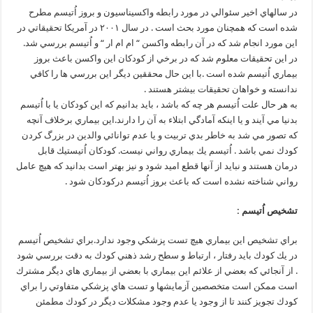
در سالهاي اخير سئوالي در مورد رابطه واكسيناسيون و بروز اُتيسم مطرح
شده است كه همچنان مورد بحث است . در سال ۲۰۰۱ در آمريكا تحقيقاتي در
اين مورد انجام شد كه در آن رابطه واكسن “ ام ام ار “ و اُتيسم بررسي شد.
در اين تحقيقات معلوم شد كه در برخي از كودكان اين واكسن باعث بروز
بيماري اُتيسم شده است .با اين حال محققين ديگر اين بررسي ها را كافي
ندانسته و خواهان تحقيقات بيشتر هستند .
به هر حال علت اُتيسم هر چه كه باشد ، بايد بدانيم كه اين كودكان يا با اُتيسم
بدنيا مي آيند و يا اينكه آمادگي ابتلاء به آن را دارند.اين بيماري برخلاف آنچه
كه تصور مي شد به خاطر بدي تربيت و يا عدم توانائي والدين در بزرگ كردن
كودك نمي باشد . اُتيسم يك بيماري رواني نيست. كودكان اُتيستيك قابل
درمان هستند و نبايد از آنها قطع اميد شود و نيز بهتر است بدانيد كه هيچ عامل
رواني شناخته نشده است كه باعث بروز اُتيسم دركودكان شود .
تشخيص اُتيسم :
براي تشخيص اين بيماري هيچ تست پزشكي وجود ندارد.براي تشخيص اُتيسم
در يك كودك بايد رفتار ، ارتباط و سطح رشد ذهني كودك به دقت بررسي شود
. از آنجائي كه بعضي از علائم اين بيماري با بعضي از بيماري هاي ديگر مشترك
است ممكن است متخصصين آزمايشها و تست هاي پزشكي متفاوتي را براي
كودك تجويز كنند تا از وجود يا عدم وجود مشكلات ديگر در كودك مطمئن