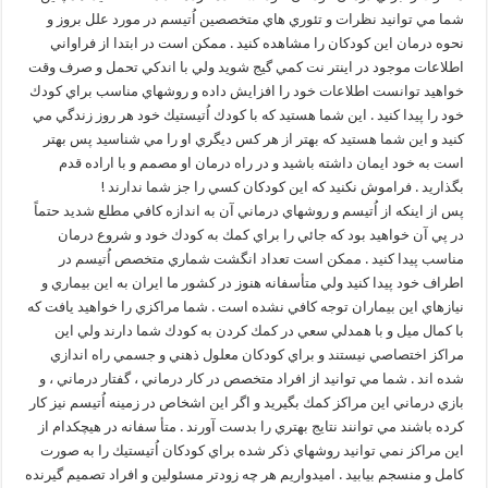
شما مي توانيد نظرات و تئوري هاي متخصصين اُتيسم در مورد علل بروز و
نحوه درمان اين كودكان را مشاهده كنيد . ممكن است در ابتدا از فراواني
اطلاعات موجود در اينتر نت كمي گيج شويد ولي با اندكي تحمل و صرف وقت
خواهيد توانست اطلاعات خود را افزايش داده و روشهاي مناسب براي كودك
خود را پيدا كنيد . اين شما هستيد كه با كودك اُتيستيك خود هر روز زندگي مي
كنيد و اين شما هستيد كه بهتر از هر كس ديگري او را مي شناسيد پس بهتر
است به خود ايمان داشته باشيد و در راه درمان او مصمم و با اراده قدم
بگذاريد . فراموش نكنيد كه اين كودكان كسي را جز شما ندارند !
پس از اينكه از اُتيسم و روشهاي درماني آن به اندازه كافي مطلع شديد حتماً
در پي آن خواهيد بود كه جائي را براي كمك به كودك خود و شروع درمان
مناسب پيدا كنيد . ممكن است تعداد انگشت شماري متخصص اُتيسم در
اطراف خود پيدا كنيد ولي متأسفانه هنوز در كشور ما ايران به اين بيماري و
نيازهاي اين بيماران توجه كافي نشده است . شما مراكزي را خواهيد يافت كه
با كمال ميل و با همدلي سعي در كمك كردن به كودك شما دارند ولي اين
مراكز اختصاصي نيستند و براي كودكان معلول ذهني و جسمي راه اندازي
شده اند . شما مي توانيد از افراد متخصص در كار درماني ، گفتار درماني ، و
بازي درماني اين مراكز كمك بگيريد و اگر اين اشخاص در زمينه اُتيسم نيز كار
كرده باشند مي توانند نتايج بهتري را بدست آورند . متأ سفانه در هيچكدام از
اين مراكز نمي توانيد روشهاي ذكر شده براي كودكان اُتيستيك را به صورت
كامل و منسجم بيابيد . اميدواريم هر چه زودتر مسئولين و افراد تصميم گيرنده