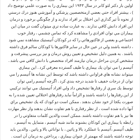
اولين بار دكتر لئو كانر در سال ۱۹۴۳ اين بيماري را به صورت علمي توضيح داد
) ، بيشتر افراد حتي بعضي ازمتخصصين پزشكي و آموزشي هنوز درك درستي
از نحوه تأ ثير گذاري اين اختلال بر افراد ندارند و از چگونگي برخورد و درمان
اين افراد دانش كافي ندارند . به عبارت ساده تري ميتوان گفت در ميان اين
بيماران مي توان افرادي را مشاهده كرد كه تماس چشمي ، رفتار خوب
اجتماعي و بعضي از فاكتورهائي را كه در كودكان اُتيستيك مشاهده نمي شود
، داشته باشند ولي در عين حال در ساير فاكتورها با كودكان سالم فرق داشته
باشند . به همين دليل تشخيص و تعيين روش درمان و نيز بررسي پيشرفت و
مشخص كردن مراحل درمان نيازمند افراد متخصص با دانش كافي مي باشد .
اُتيسم را مي توان يك بيماري با طيف گسترده معرفي كرد . اين بيماري
ميتواند نشانه هاي فراواني داشته باشد كه توسط اين نشانه ها اُتيسم را مي
توان از درجات خفيف تا شديد درجه بندي كرد . اگرچه اُتيسم رامي توان
توسط يك سري از رفتارها تشخيص داد ولي افراد اُتيستيك مي توانند تركيبي
از اين رفتارها را داشته باشند و الزاماً نبايد رفتارهاي اختلالي تعيين شده را به
صورت يكجا از خود نشان بدهند . ممكن است دو كودك كه يك تشخيص براي
آنها داده شده است ، از نظر رفتاري با هم تفاوت نشان بدهند واز نظر مهارت
ها نيز با هم تفاوت داشته باشند .ممكن است والدين كلمات متفاوتي را در
رابطه با بيماري اين كودكان بشنوند مانند شبه اُتيسم ، متمايل به اُتيسم ،
طيف اُتيسم ،اُتيسم با عملكرد بالا و پائين ، با توانائي بالا و پائين . والدين بايد
توجه داشته باشند كه مهمتر از عنوان بيماري ، پرداختن به درمان آن است .