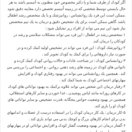
اگر كودك از طرف شما و يا دكتر مخصوص خود مظنون به اُتيسم باشد به هر
حال بايستي توسط شخصي كه در زمينه اُتيسم تخصص دارد معاينه دقيق شود
.ممكن است اين فرد يك روانشناس ، روانپزشك و يا يك متخصص رشد اطفال
باشد .گاهي ممكن است براي يك تشخيص دقيق و درمان به يك تيم متخصص
نياز شود اين تيم مي تواند از افراد زير تشكيل شود :
۱-متخصص رشد در اطفال : اين فرد مي تواند مشكلات سلامتي و رشد در
كودكان را درمان كند.
۲-روانپزشك كودك : اين فرد مي تواند در تشخيص اوليه كمك كرده و در
صورت نياز داروهائي را براي كمك به كودك تجويز كند .
۳-روانشناس كودك : در شناخت عادات و حالات رواني كودك كمك كرده و
ناتواني هاي كودك در زمينه هاي رشد ذهني ،رواني ، و اجتماعي را بررسي مي
كند . همچنين يك روانشناس مي تواند در بهبود رفتاري كودك و افزايش
مهارتهاي اجتماعي كودك به شما كمك كند .
۴-رفتار درمان :اين شخص مي تواند علاوه بركمك به بهبود توانائي هاي كودك
در كارهاي روزانه مانند لباس پوشيدن ، غذا خوردن و ساير كارهاي استقلالي،
همچنين در بهبود وضعيت حواس پنجگانه ،قدرت تشخيص ،و ساير توانائي هاي
كودك او را ياري كند.
۵-كار درمان : يك كار درمان كودك را در استفاده درست از عضلات و اندامهاي
بدن براي انجام كارهاي بزرگ و كوچك بدني مي تواند ياري كند .
۶-گفتار درمان :در بهبود وضعيت گفتار كودك و افزايش توانائي او در مهارتهاي
كلامي بسيار مؤثر است .