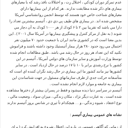
عدم تمركز دوران كودكي ، اختلال رِت ، و اختلالات نافذ رشد كه با معيارهاي
بيماري هاي ذكر شده مطابقت ندارند . هر كدام از اين بيماريها داراي
معيارهاي شناخت خاص خود هستند كه توسط انجمن روانشناسي آمريكا
مشخص شده اند . در بيماري هاي طيف پي دي دي ، اُتيسم بيشترين تعداد را
دارا مي باشد كه تقريبا بين ۲ تا ۶ كودك از هر ۱۰۰۰ كودك به آن دچار مي
شوند ( به نقل از مركز كنترل و پيشگيري بيماريها در آمريكا سال ۲۰۰۱ ) . اين
بدين معنا است كه در كشوري مانند ايران با جمعيت حدود ۷۰ ميليون نفر
احتمال مي رود حدود ۲۸۰ هزار بيمار اُتيستيك وجود داشته باشند و فراموش
نكنيد كه اين تعداد هر روز در حال رشد مي باشد . طبق مطالعات انجام شده
توسط وزارت آموزش و ساير سازمان هاي دولتي آمريكا ، اُتيسم در اين
كشور با نرخ رشدي برابر با ۱۰ تا ۱۷ درصد در حال ازدياد است . در ساير
كشورها نيز مانند كشور ما اين بيماري در حال رشد نگران كننده اي است كه
متأسفانه حركت جدي از طرف سازمانهاي مسئول در جهت شناساندن اين
بيماري به جامعه و موارد لازم انجام نشده است .
اُتيسم در سراسر دنيا ديده ميشود و فقط در پسران بيشتر از دخترها مشاهده
شده است . به عبارت ديگر نژاد ، مكان زندگي ، ميزان سواد ، وضعيت مالي ،
نوع اعتقاد ، شيوه زندگي ، و … هيچكدام تأ ثيري در شانس بروز اُتيسم ندارند
نشانه هاي عمومي بيماري اُتيسم :
از زماني كه آگاهي عمومي در باره اين اختلال شروع به افزايش كرد ( براي