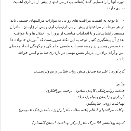
دوره آنها را راهنمایی کنند.(شناسایی در مراقبتهای پیش از بارداری اهمیت
زیادی دارد)
– با توجه به اهمیت مراقبت های روانی به موازات مراقبتهای جسمی باید
در هر مرحله از مراقبتهای پیش از بارداری،بارداری و پس از زایمان ، مادران
مستعد راشناسایی و با اقدامات مناسب از بروز این اختلال ها و یا عواقب
بعدی آن پیشگیری کنیم .توجه به این نکته ضروریست که آموزش خانواده ها
به خصوص همسر در زمینه تغییرات طبیعی حاملگی و چگونگی ایجاد محیطی
امن و آرام برای زن باردار نقش مهمی در بارداری سالم و ایمن خواهد
داشت.
گرد آوری : علیرضا صدیق منش روان شناس و نوروتراپیست
منابع:
خلاصه روانپزشکی کاپلان سادود ، ترجمه پورافکاری
بارداری و زایمان ویلیامز(جلد3)
بهداشت روانی ساپینگتون
بوکلت مراقبتهای ادغام یافته سلات مادران(ویژه ماما-پزشک عمومی)
کمیته بهداشتی 54 مرگ مادر (مرکز بهداشت استان گلستان)