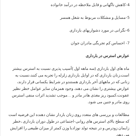
4-کاهش ناگهانی و قابل ملاحظه در درآمد خانواده
5-مسایل و مشکلات مربوط به شغل همسر
6-نگرانی در مورد دشواریهای بارداری
7- احساس کم تجربگی مادران جوان
عوارض استرس در بارداری
ماه های اول بارداری (سه ماهه اول )آسیب پذیری نسبت به استرس بیشتر
است.زنان بارداری که در اوایل بارداری زلزله را تجربه می کنند،نسبت به
زنانی که در ماههای آخر بارداری هستندو در شرایط یکسانی قرار دارند،
عوارض بیشتری را نشان می دهند. وجود همزمان سایر عوامل خطر نظیر
عفونت،کمبود ریز مغذی هادر مادر و …موجب تشدید اثرات منفی استرس
روی مادر و جنین می شود.
مطالعات و بررسی های متعدد روی زنان باردار نشان دهنده این فرضیه است
که سطح بالای استرس های روانی-اجتماعی در طول دوران بارداری ،خطر
زایمان زودرس و در نتیجه تولد نوزادبا وزن کمتر از میزان طبیعی را افزایش
می دهد.