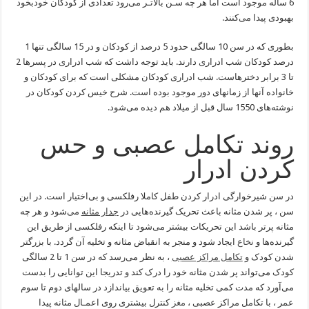
6 ساله موجود است اما هر چه سـن بالاتـر می‌رود تعدادی از کودکان خودبخود
بهبودی پیدا می‌کنند.
بطوری که در سن 10 سالگی حدود 5 درصد از کودکان و در 15 سالگی تنها 1
درصد کودکان شب ادراری دارند. باید توجه داشت که شب ادراری در پسرها 2
تا 3 برابر دخترهاست. شب ادراری کودکان مشکلی است که برای کودکان و
خانواده آنها از زمانهای دور موجود بوده است. شرح خیس کردن کودکان در
نوشته‌های 1550 سال قبل از میلاد هم دیده می‌شود.
روند تکامل عصبی و حس
کردن ادرار
در سن شیرخوارگی ادرار کردن طفل کاملا رفلکسی و بی‌اختیار است. در این
سن ، پر شدن مثانه باعث تحریک گیرنده‌هایی در
جدار مثانه
می‌شود و هر چه
مثانه پرتر باشد این تحریکات بیشتر می‌شود تا اینکه رفلکسی از طریق این
گیرنده‌ها و
نخاع
ایجاد شود و منجر به انقباض مثانه و تخلیه آن گردد. با بزرگتر
شدن کودک و
تکامل مراکز عصبی
، به نظر می‌رسد که در سن 1 تا 2 سالگی
کودک می‌تواند پر شدن مثانه خود را درک کند و تدریجا این توانایی را بدست
می‌آورد که مدت کمی تخلیه مثانه را به تعویق بیاندازد در سالهای دوم تا سوم
عمر ، با تکامل مراکز عصبی ،
مغز
کنترل بیشتری روی اعمـال مثانه پیدا