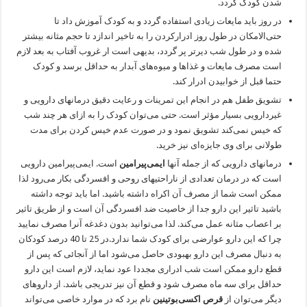
شدن کودک گردد.
در روز باید مایعات زیادی استفاده گردد و به کودک آموزش داد تا
حتی‌الامکان در طول روز ادرارکردن را به تاخیر اندازد تا حجم مثانه بیشتر
شده و در طول شب دیرتر پر گردد، بدیهی است ار غروب آفتاب به بعد لازم
است مصرف مایعات و غذاها و میوه‌های آبدار به حداقل برسد و کودک
حتما قبل از خوابیدن ادرار کند.
تشویق طفل هم در انجام این تمرینات و رعایت دقیق درمانهای دارویی و
غیردارویی بسیار مؤثر است. حتی می‌توان کودک را به ازای هر چند شب
که خیس نمی‌کند تشویق نمود و در صورت عدم خیس کردن برای مدت
طولانی برای وی جایزه‌ای نیز خرید.
درمانهای دارویی که از جمله آنها
ایمی‌پیرامین
است. ایمی‌پیرامین دارویی
است که در درمان تعدادی از ناراحتیهای روحی و افسردگی بکار می‌رود لذا
ممکن است شما از مصرف آن اکراه داشته باشید. اما باید توجه داشته
باشید تاثیر این دارو جدا از خاصیت ضد افسردگی آن است و از طریق تاثیر
بر اعصاب مثانه عمل می‌کند. لذا می‌توانید بدون دغدغه آنرا مصرف نمایید
چرا که این دارو عوارضی برای کودک شما ندارد.در 25 تا 40 درصد کودکان
به دنبال مصرف این دارو بهبودی حاصل می‌شود اما از آنجائی که پس از
قطع دارو ممکن است شب ادراری مجددا عود نماید، لازم است این دارو
حداقل برای سه ماه مصرف شود و قطع آن نیز تدریجی باشد. از داروهای
دیگر می‌توان از
قرص اکسی‌بوتینین
نام برد که در موارد خاصی می‌تواند