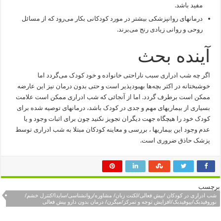
مفید باشد.
درمانهای روانپزشکی بیشتر در مورد کودکانی بکار می‌رود که از مسائل
روحی و روانی زیادی رنج می‌برند.
آینده بحث
اگر چه شب ادراری سبب ناراحتی خانواده و خود کودک می‌گردد اما
خوشبختانه در اکثر بچه‌ها بهبودپذیر است و حتی بدون درمان نیز این عارضه
ممکن است برطرف گردد. اما از آنجائی که شب ادراری ممکن است علامت
بسیاری از بیماریهای مهم و جدی در کودک باشد،‌ درمانهای توصیه شده برای
کودک خود را هیچگاه جهت دیگران تجویز نکنید چون برای اثبات وجود و یا
عدم وجود این بیماریها ، بررسی و معاینه کودکان مبتلا به شب ادراری توسط
پزشک حاذق ضروری است.
برچسب
شب ادراری در کودکان /بیش فعالی/لکنت زبان/ مشاوره/روانشناسی/سایدا/کنترل خشم/
نوروفیدبک/بیوفیدبک/افزایش توجه و تمرکز/میگرن/ درمان بدون دارو بیش فعالی