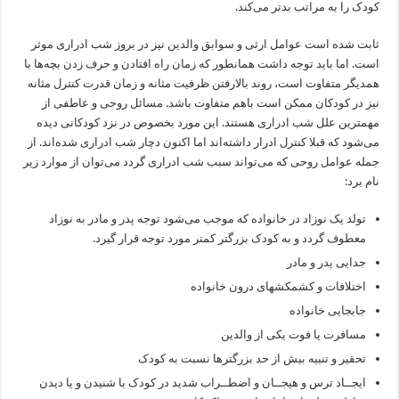
کودک را به مراتب بدتر می‌کند.
ثابت شده است عوامل ارثی و سوابق والدین نیز در بروز شب ادراری موثر
است. اما باید توجه داشت همانطور که زمان راه افتادن و حرف زدن بچه‌ها با
همدیگر متفاوت است، روند بالارفتن ظرفیت مثانه و زمان قدرت کنترل مثانه
نیز در کودکان ممکن است باهم متفاوت باشد. مسائل روحی و عاطفی از
مهمترین علل شب ادراری هستند. این مورد بخصوص در نزد کودکانی دیده
می‌شود که قبلا کنترل ادرار داشته‌اند اما اکنون دچار شب ادراری شده‌اند. از
جمله عوامل روحی که می‌تواند سبب شب ادراری گردد می‌توان از موارد زیر
نام برد:
تولد یک نوزاد در خانواده که موجب می‌شود توجه پدر و مادر به نوزاد
معطوف گردد و به کودک بزرگتر کمتر مورد توجه قرار گیرد.
جدایی پدر و مادر
اختلافات و کشمکشهای درون خانواده
جابجایی خانواده
مسافرت یا فوت یکی از والدین
تحقیر و تنبیه بیش از حد بزرگترها نسبت به کودک
ایجــاد ترس و هیجــان و اضطــراب شدید در کودک با شنیدن و یا دیدن