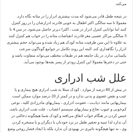
می‌کند.
در نتیجه طفل قادر می‌شود که مدت بیشتری ادرار را در مثانه نگاه دارد.
معمولا تا سه سالگی اکثر اطفال به خوبی قادرند ادرارشان را در روز کنترل
کنند اما توانایی کنترل ادرار در شب ، اکثرا دیرتر حاصل می‌شود. در سن 4 تا
5 سالگی مراکز عصبی مغز قادرند انقباضات مثانه را در خواب هم کنترل کنند
به علاوه تا این سن ظرفیت مثانه کودک هم زیاد شده و می‌تواند حجم بیشتری
ادرار را نگاهداری کند. البته این روند تکامل در جوامع گوناگون سرعت
یکسانی ندارد. در یک جامعه هم در طبقات مختلف می‌تواند متفاوت باشد و
حتی در دخترها معمولا این کنترل زودتر از پسر بچه‌ها بوجود می‌آید.
علل شب ادراری
در بیش از 80 درصد از موارد ، کودک مبتلا به شب ادراری هیچ بیماری و یا
عیب و نقص عضوی و بدنی ندارد و در کمتر از 20 درصد موارد ممکن است
بیماریهایی مانند: دیابـت ، عفونت ادراری ، بیماریهای مادرزادی کلیه ، نوعی
کم‌خونی و عیوب نخاع و بیماریهای سیستم اعصاب ، علت شب ادراری باشد.
خیس کردن در هنگام خواب اتفاق می‌افتد و کودک شما هیچگونه دخالتی در
آن ندارد لذا تنبیه و تحقیر طفل در نزد خودتان یا دیگران و یا مسخره کردن
وی ، نه تنها هیچگونه تاثیری در بهبودی آن ندارد بلکه با ایجاد فشار روحی وضع