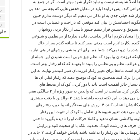
ا اصلا شايسته نيست و نبايد تکرار شود .بهتر است اگر در جمع به
8
واهي کند . پس درابتدا بايد در مقابل فحش هايي که بچه مي دهد بي
5
رار شد خيلي جدي به او تذکر مي دهيم که ديگر دوست ندارم چنين
2
 چگونه احساسش را بيان کند موقعي که ناراحت و عصباني است در
9
تشويق و تحسين قرار دهيم صبور باشيد از بكار بردن روشهاي
« آو
را امتحان كردم اما اثر نداشت، فايده ندارد! از بي‌نظمي و شلوغي
گندم بكاريد لازم است مدتي صبر كنيد تا ساقه گندم سر از خاك
ده را درو نمي‌كند. شما هم براي اثر بخشي روشهاي تربيتي نياز به
 اينكه فرزندتان بياموزد كه نظم چيز خوبي است شنيدن اين جمله از
اقب نظم و بي‌نظمي را ببيند تا بفهمد كه كدام رفتار بهتر است.
ازم است ماه‌ها براي تغيير رفتار فرزندتان صبر كنيد.در نهایت به این
لي ناسزاگويي را ترک کنند همچنين به کودک توضيح دهند که رفتار قبلي آن ها
عاملات کودک بسيار حائز اهميت است بايد با دور کردن کودک از محيط هاي
ناسالم، دوستان و رفت و آمدهاي مناسبي را نيز جايگزين کرد. مناسب تر است که والدين به طور ويژه از ۲ سالگي يعني
زماني که کودک تقليد کلامي رو به پيشرفتي را نشان مي دهد به اين نکته توجه داشته باشند. ۳ -والدين با دقت بيشتري
کارتون ها، فيلم ها و بازي هاي رايانه اي را براي کودکانشان انتخاب کنند. ۴ -روش هاي سختگيرانه والدين، رفتارهاي
ي دهد، تغيير شيوه هاي تعامل با کودک از تثبيت اين رفتار
کودک هيچ گونه واکنشي نشان ندهيد و کاملا حرکات او را ناديده بگيريد تا حس
گران در او تقويت نشود. ۶ -با شنيدن حرف هاي زشت کودک نخنديد، بلکه با او صحبت کنيد و برايش
توضيح دهيد هر روزي که حرف هاي ناپسند نزند يا درمهماني ها اين رفتار را نداشته باشد پاداش خواهد گرفت. ۷ -بايد در
س نشاط و دوست داشتني بودن را تجربه کند. در چنين مواردي بايد