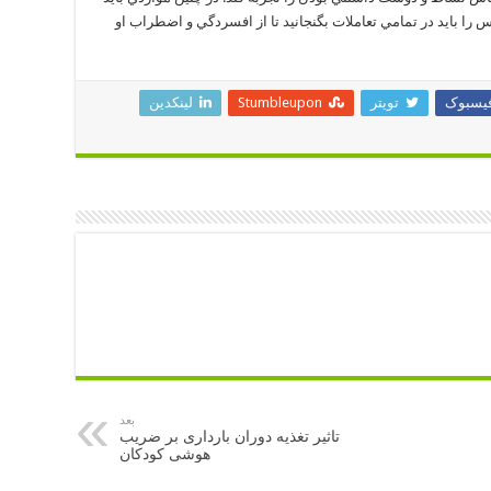
س را بايد در تمامي تعاملات بگنجانيد تا از افسردگي و اضطراب او
یسبوک
تویتر
Stumbleupon
لینکدین
بعد
تاثیر تغذیه دوران بارداری بر ضریب
هوشی کودکان