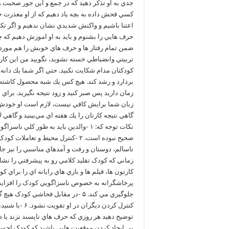
جدي به او تذکر دهيد که در جمع و اين جور صحبت ه
کسي فحش داده به بچه ياد دهيم که از او معذرت خ
اعتنا باشيم و واکنش شديدي نشان ندهيم و اگر تک
حرف هايي را بشنوم و بايد به او اموزش دهيم که
ضمن تمام رفتار ها و حرف هاي خوبش را هم مورد 
تربيتي وانضباطي خسته نشويد، نگوييد من اين كار 
كودكتان مدام شكايت نكنيد. حتي اگر شما يك دانه 
بردارد و رشد كند. هيچ كس يك شبه محصول كاشته ش
زمان داريد پس صبر كنيد و زود نتيجه نگيريد. براي
زبان شما برايش كافي نيست، لازم است او خودش عو
گاهي نتيجه كارتان را يك هفته اي مي‌بينيد و گاهي ل
نکات توجه که: ۱ -والدين بايد به طور ک
صحيح نبوده است. ۲ -کنترل محيط و ت
پرخاشگرانه به خصوص ناسزاگويي کودک را افزايش م
جلوگيري مي کند. ۵ -در مقابل فحاشي 
کنترل کردن دي
پي ايجاد کردن موقعيت هايي باشيد که کودک احسا