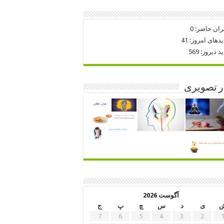
ران حاضر:
0
یدهای امروز:
41
ید دیروز:
569
ر تصویری
آگوست 2026
ی
د
س
چ
پ
ج
7
6
5
4
3
2