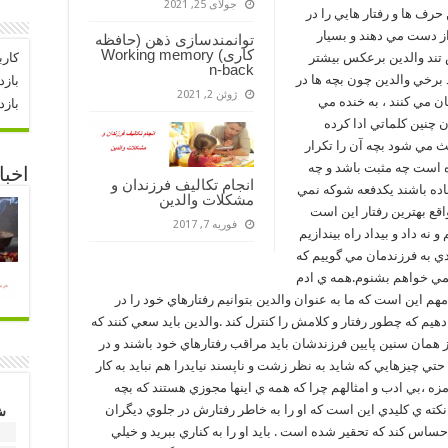
جولای 25, 2021
 حرف ها و رفتار هايي را در
 از دست مي دهند و بسيار
توانمندسازی ذهن (حافظه
کاری) Working memory
 تند والدين برعکس بيشتر
کارب
n-back
 برخي والدين چون بچه ها در
بازد
ژوئن 2, 2021
ن مي کنند ، به خنده مي
بازد
چنين کلماتي ادا کرده
ث مي شود بچه آن را تکرار
ه است چه مثبت باشد و چه
اخبا
انجام تکالیف فرزندان و
ماده باشند يکدفعه شوکه نمي
مشکلات والدین
اقع بهترين رفتار اين است
فوریه 7, 2017
 نه داد و بيداد راه بيندازيم
دي به فرزندمان مي گوييم که
 نمي خواهم بشنوم.همه ي ادم
هم اين است که ما به عنوان والدين بتوانيم رفتارهاي خود را در
 دهيم که چطور رفتار و کلامش را کنترل کند .والدين بايد سعي کنند که
همان سنين پايين فرزندشان بايد مراقب رفتارهاي خود باشند و در
 چيزهايي که شايد به نظر زشت و ناپسند نيايدرا هم نبايد به کار
 مزه ،بي ادب و امثالهم چرا که همه ي اينها مجوزي هستند که بچه
ع نکته ي کليدي اين است که او را به خاطر رفتارش در جلوي ديگران
ش
اس کند که تحقير شده است . بايد او را به کناري ببريد و خيلي
1