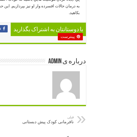
به درمان حالات افسرده وار او نيز بپردازيم. اين ح
بکاهيد.
ف
با دوستانتان به اشتراک بگذارید
پینترست
درباره ی admin
قبلی
نافرمانی کودک پیش دبستانی