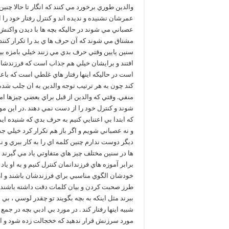
والدين طوري برخورد مي کنند که انگار تا حالا چنين
عمرشان نشنيده و نديده اند و کنترل رفتار خود را
عصباني مي شوند در حاليکه بچه ها با ديدن واکنش
مشتاق مي شوند که آن حرف ها ي بد را تکرار کنند
سنين پايين وقتي حرف بدي مي زنند خيلي بامزه بيا
افتند و برايشان خيلي هم جذاب است که فرزندشان 
است در حاليکه اينها رفتار هاي غلطي است که باع
کند چون به هر ترتيب توجه والدين به ان جلب شد
منفي. وقتي که والدين از قبل براي بعضي چيزها ا
شوند و کنترل خود را از دست نمي دهند .در اين مو
که ابتدا بي اعتنايي کنيم به حرف بدي که شنيده ايم و
و نه عصباني شويم و اگر باز هم تکرار کرد خيلي ج
ديگر دوست ندارم چنين کلمه اي را به کار ببري و
ها در سنين مختلف چيز هاي متفاوتي ياد مي گيرند م
برابر آموزه هاي فرزندانمان کنترل کنيم و به او ياد
خودشان الگوي مناسبي براي فرزندشان باشند و از 
طرز صحبت کردن و بيان کلمات دقت داشته باشند حتي
ببرند مثل اينکه به بچه بگويند تو چقدر لوسي ، بي
شبيه اينها رفتار کند . در مورد بي ادبي بچه در جم
مورد سرزنش قرار ندهيد که خخجالت زده شود و احس