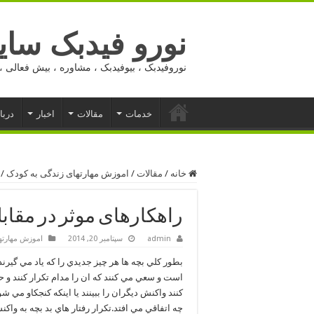
نورو فیدبک ساید
نوروفیدبک ، بیوفیدبک ، مشاوره ، بیش فعالی ، 
خدمات
مقالات
اخبار
دربا
خانه
/
مقالات
/
اموزش مهارتهای زندگی به کودک
/
راهکارهای موثر در مقاب
admin
سپتامبر 20, 2014
اموزش مهارته
بطور کلي بچه ها هر چيز جديدي را که ياد مي گيرن
است و سعي مي کنند که ان را مدام تکرار کنند و
کنند واکنش ديگران را ببينند يا اينکه کنجکاو مي شوند
چه اتفاقي مي افتد.تکرار رفتار هاي بد بچه به وا