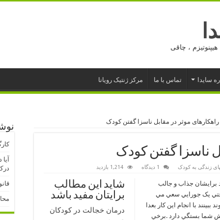
ا
هیپنوتیزم ، چاقی
ره سایدا
تماس با ما
مرکز ژنتیک رویانا
راهکارهای موثر در مقابل ناسزا گفتن کودک
نوشت
کارگ
ل ناسزا گفتن کودک
آیا 
ای زندگی به کودک
1 دیدگاه
1,214 بازدید
درک 
شاید این مطالب
د برايشان جذاب و جالب
قانو
برایتان مفید باشد
 حتي يک جورايي سعي مي
محا
 ببينند با انجام اين کار بعدا
درمان خجالت در کودکان
کنش شما بستگي دارد .برخي