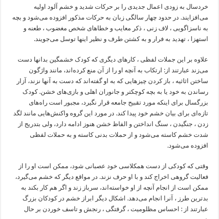
خردسال به زودی اعمال جدیدی را بر حرکات شدید و خشم آلود اولیه
می‌افزایند. در حدود چهار سالگی زبان به حرکات مذکور افزوده می‌شود و بچه
به ناسزاگویی ، لاف زنی ، ذکر معایب و خطاهای شخص مغضوب ، طعنه و
استهزا ، تهدید به فرار و به کشتن طرف و نظیر اینها توسل می‌جویند.
علاوه بر این جملات لفظی ، کارهای دیگری که کودک خشمگین بدانها دست
می‌زند عبارتند از: ارتکاب به آنچه او را از آن منع کرده‌اند، مانند واژگون
ساختن اثاثیه ، باز کردن چیزهایی که به او گفته‌اند که دست به آنها نزند، آزار
رساندن به خود یا به بچه کوچکتر و جانوران اهلی و بازی‌های خشن. کودک
بزرگسال برای اینکه مورد تقبیح جامعه قرار نگیرد، مجبور است راه‌های
تازه‌ای برای بیان خشم خود پیدا کند. در مورد این گروه واکنش‌هایی مانند لگد
زدن ، جنگیدن ، سنگ انداختن و الفاظ خشن هنوز ادامه دارد، ولی بتدریج از
شدت خشم کاسته می‌شود و از حملات بدنی کاسته و به حملات لفظی
افزوده می‌شود.
وقتی که کودکی از دست همکلاسی خود عصبانی شود، ممکن است او را از
فعالیت گروهی اخراج کند و با او حرف نزند. در مواقع دیگر که خشم می‌گیرد،
ممکن است از انجام آنچه از او خواسته‌اند، سرباز زند و اگر هم کار بکند به
بدترین طرز ، آنرا انجام می‌دهد. اشکال دیگر ابراز خشم در کودکان بزرگ
عبارتند از : احساس مظلومیت ، گرفتگی ، رنجش و تاسف خوردن بر حال