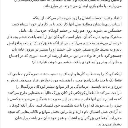
می‌ربایند، یا مانع بازی ایشان می‌شوند، در مبارزه‌اند.
انتقاد و تنبیه احساساتشان را زود جریحه‌دار می‌کند. از اینکه
اسباب‌بازی‌هایشان مطابق میل آنها کار نکند یا در کارهای خود اشتباه کنند،
خشمگین می‌شوند. روی هم رفته بر خشم کودکان خردسال یک عامل
مشترک وجود دارد، که آن اجبار است. کودکان نیز از آنچه باعث خشم بچه‌های
خردسال می‌شود به خشم می‌آیند. پس از آنکه علایق کودک توسعه و افزایش
یابد و به محیط خارج منتقل شود، علل خشم او را بیشتر در بیرون خانه باید
جستجو کرد تا در خانواده. در این مرحله از رشد از جمله اموری که در اجتماع
و خانواده و در روابط فردی باعث خشم می‌شوند، عبارتند از:
اینکه کودک را به خطا به کارها و اوصاف بد نسبت دهند، نمره کم و معلمی که
فقط یک یا چند دانش‌آموز معین را همیشه مورد نوازش قرار می‌دهد، فحش و
دروغ و عادت ناپسند ، درماندگی بر اثر موانع بیشتر کودکان بزرگسال را
ناراحت می‌کند تا اطفال کوچکتر. کودکان بزرگ غالبا نقشه‌هایی طرح می‌کنند
که به انجام دادن آنها قادر نیستند. در این صورت خشمگین می‌شوند و کسی یا
چیزی را می‌جویند که او را باعث شکست خود قلمداد کنند. دیگر آنکه کودکان
به آزادی عمل اشتیاق تام دارند و بنابراین تحمل موانع و ناکامی‌هایی که نتیجه
مقررات اجتماعی بزرگتران و اشتباه و عجز خودشان می‌باشد، برایشان
دشوار می‌نماید.