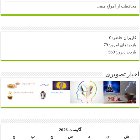
محافظت از امواج منفی
کاربران حاضر:
0
بازدیدهای امروز:
79
بازدید دیروز:
569
اخبار تصویری
آگوست 2026
ش
ی
د
س
چ
پ
ج