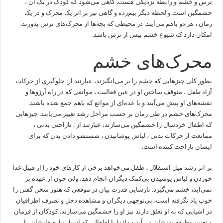
ترس و خشم و رابطه نزدیکی هست. گاهی می‌شود که کودک در یک آن ،
خشمگین است و لحظه دیگر بیم‌زده و گاهی نیز بر اثر یک محرک و در یک
زمان ، هر دو باهم می‌آیند. در محیطی که بچه‌ها از محرک‌های ترس بدورند،
امکان دارد که شیوع خشم بیش از ترس باشد.
محرک‌های خشم
بطور کلی چیزهایی که خشم را بر می‌انگیزند، عبارتند از: جلوگیری از حرکات
آزاد طفل ، متوقف ساختن او در عین فعالیت ، موانعی که در راه آرزوها و
نقشه‌های او پیش می‌آیند و یا عده‌ای از موانع که باهم جمع شده باشند.
محرک‌های خشم در طی زمان بر حسب مراحل رشد تغییر می‌یابند. چیزهایی
که اطفال خردسال را خشمگین می‌سازند، عبارتند از : ناراحتی بدنی ،
ممانعت از حرکات بدنی ، لباش پوشانیدن ، شستشو دادن بدن که برای
ایشان ناراحت کننده است.
بر اثر رشد میل استقلال ، طفل می‌خواهد برخی از کارهای خود را از قبیل غذا
خوردن و لباس پوشیدن بی‌کمک دیگران انجام دهد، ولی چون از عهده بر
نمی‌آید، خشم می‌گیرد. نارسایی قدرت بیان در موقعی که هنوز سخن گفتن را
خوب یاد نگرفته است، بی‌توجهی دیگران و مشاهده دخل و تصرف اطرافیان
در اشیایی که به او تعلق دارند نیز او را خشمگین می‌سازند. کودکان از فرمان
و تعیین وظیفه بدنشان می‌آید و دائما با اطفالی که اسباب‌بازی‌هایشان را