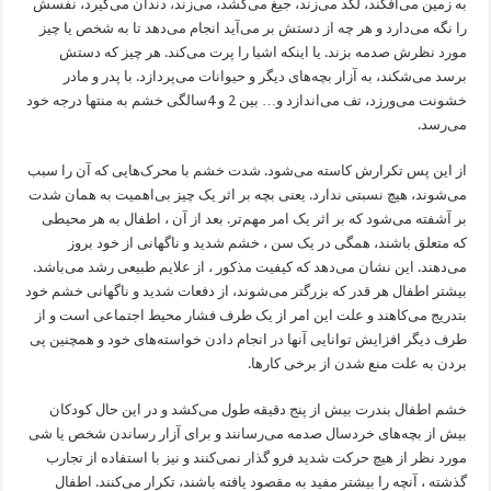
به زمین می‌افکند، لگد می‌زند، جیغ می‌کشد، می‌زند، دندان می‌گیرد، نفسش
را نگه می‌دارد و هر چه از دستش بر می‌آید انجام می‌دهد تا به شخص یا چیز
مورد نظرش صدمه بزند. یا اینکه اشیا را پرت می‌کند. هر چیز که دستش
برسد می‌شکند، به آزار بچه‌های دیگر و حیوانات می‌پردازد. با پدر و مادر
خشونت می‌ورزد، تف می‌اندازد و… بین 2 و 4سالگی خشم به منتها درجه خود
می‌رسد.
از این پس تکرارش کاسته می‌شود. شدت خشم با محرک‌هایی که آن را سبب
می‌شوند، هیچ نسبتی ندارد. یعنی بچه بر اثر یک چیز بی‌اهمیت به همان شدت
بر آشفته می‌شود که بر اثر یک امر مهم‌تر. بعد از آن ، اطفال به هر محیطی
که متعلق باشند، همگی در یک سن ، خشم شدید و ناگهانی از خود بروز
می‌دهند. این نشان می‌دهد که کیفیت مذکور ، از علایم طبیعی رشد می‌باشد.
بیشتر اطفال هر قدر که بزرگتر می‌شوند، از دفعات شدید و ناگهانی خشم خود
بتدریج می‌کاهند و علت این امر از یک طرف فشار محیط اجتماعی است و از
طرف دیگر افزایش توانایی آنها در انجام دادن خواسته‌های خود و همچنین پی
بردن به علت منع شدن از برخی کارها.
خشم اطفال بندرت بیش از پنج دقیقه طول می‌کشد و در این حال کودکان
بیش از بچه‌های خردسال صدمه می‌رسانند و برای آزار رساندن شخص یا شی
مورد نظر از هیچ حرکت شدید فرو گذار نمی‌کنند و نیز با استفاده از تجارب
گذشته ، آنچه را بیشتر مفید به مقصود یافته باشند، تکرار می‌کنند. اطفال