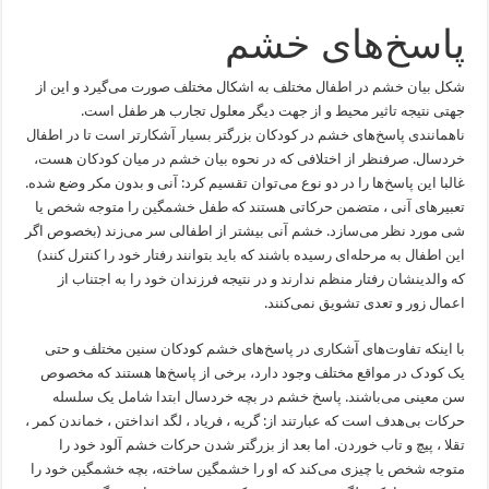
پاسخ‌های خشم
شکل بیان خشم در اطفال مختلف به اشکال مختلف صورت می‌گیرد و این از
جهتی نتیجه تاثیر محیط و از جهت دیگر معلول تجارب هر طفل است.
ناهمانندی پاسخ‌های خشم در کودکان بزرگتر بسیار آشکارتر است تا در اطفال
خردسال. صرفنظر از اختلافی که در نحوه بیان خشم در میان کودکان هست،
غالبا این پاسخ‌ها را در دو نوع می‌توان تقسیم کرد: آنی و بدون مکر وضع شده.
تعبیرهای آنی ، متضمن حرکاتی هستند که طفل خشمگین را متوجه شخص یا
شی مورد نظر می‌سازد. خشم آنی بیشتر از اطفالی سر می‌زند (بخصوص اگر
این اطفال به مرحله‌ای رسیده باشند که باید بتوانند رفتار خود را کنترل کنند)
که والدینشان رفتار منظم ندارند و در نتیجه فرزندان خود را به اجتناب از
اعمال زور و تعدی تشویق نمی‌کنند.
با اینکه تفاوت‌های آشکاری در پاسخ‌های خشم کودکان سنین مختلف و حتی
یک کودک در مواقع مختلف وجود دارد، برخی از پاسخ‌ها هستند که مخصوص
سن معینی می‌باشند. پاسخ خشم در بچه خردسال ابتدا شامل یک سلسله
حرکات بی‌هدف است که عبارتند از: گریه ، فریاد ، لگد انداختن ، خماندن کمر ،
تقلا ، پیچ و تاب خوردن. اما بعد از بزرگتر شدن حرکات خشم آلود خود را
متوجه شخص یا چیزی می‌کند که او را خشمگین ساخته، بچه خشمگین خود را