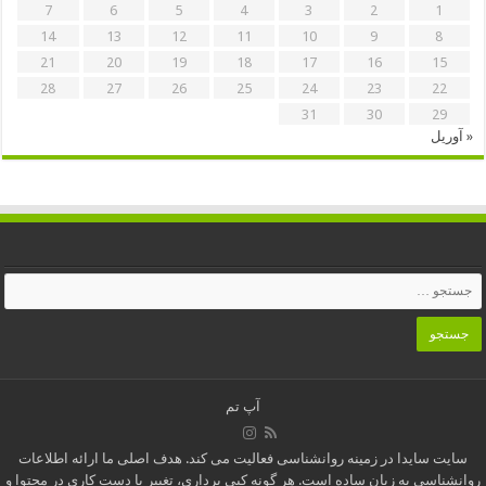
7
6
5
4
3
2
1
14
13
12
11
10
9
8
21
20
19
18
17
16
15
28
27
26
25
24
23
22
31
30
29
« آوریل
آپ تم
سایت سایدا در زمینه روانشناسی فعالیت می کند. هدف اصلی ما ارائه اطلاعات
روانشناسی به زبان ساده است. هر گونه کپی برداری، تغییر یا دست کاری در محتوا و