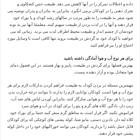
داده و اختلالات تمركز را در آنها كاهش می دهد. طبیعت حس كنجكاوی و
تحرك ذهنی را در كودكان برمی انگیزد. بنابراین به مادران و پدران توصیه می
شود سفر به طبیعت را به طور مرتب در سالهای رشد كودك و یا نوزاد خود
قرار دهند و آنها را در لذت بردن از طبیعت سهیم كنند. مطمئنا آنها نیز به نوبه
خودشان از چشم انداز و طبیعت محیط اطراف لذت می برند. زمانی كه می
خواهید با كودك خود به گردش در طبیعت بروید تنها كافی است تا وسایل مورد
احتیاج او را نیز فراهم كنید.
برای هر نوع آب و هوا آمادگی داشته باشید
بهترین فصلها برای گردش در طبیعت، پاییز و بهار هستند. در این فصول دمای
هوا متعادل بوده و آزار دهنده نیست.
مهمترین مسئله در بردن كودك به طبیعت، فراهم كردن تداركات لازم برای هر
نوع آب و هوا است. كودكان توانایی لازم را ندارند تا بتوانند درجه حرارت بدن
خود را با هر نوع آب و هوایی سازگار كنند. بنابراین آوردن لباس های ضد آب،
زیپ دار، بادگیر، كلاه های گرم و پتو را برای كودك در آب و هوای سرد
فراموش نكنید. اگر قرار است به مناطق گرم سفر كنید حتما برای نوزاد خود
كلاه لبه دار، بادبزن دستی، مایو شنا، كوله پشتی های كوچكی كه برای كودكان
قابل حمل باشد را بردارید. كودكان می توانند خوراكیهای خود را در داخل كوله
پشتی خود قرار دهند.