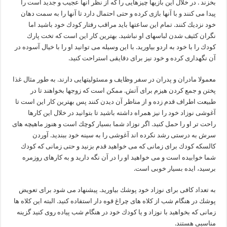
بخزند . در خلال این بازیها چیزهایی را كه از نظر آنها عجیب و جدید است را
پیدا می كنند و با آنها بازی كرده و حتی احتمال دارد تا آنها را به سمت دهان
خود نزدیك كنند. تمام این ساعتها باید مراقب رفتار كودك خود باشید اما
نگران كثیف شدن لباسهای او نباشید. بهترین كار این است كه تخت پارك
كودك را با خود به اردو بیاورید. با این وسیله می توانید او را با خیال آسوده در
آن نگهداری كرده و خود نیز برای دقایقی استراحت كنید.
معمولا مادران و پدران در سفر وظایف و مسئولیتهایی دارند. به طور مثال غذا
پختن و جمع كردن هیزم برای آتش. ممكن است كه زوجها بخواهند تا در
طبیعت اطراف قدم زده و از مناظر آن دیدن كنند پس بهترین كار این است تا
آغوشی نوزاد خود را نیز همراه داشته باشید تا بتوانید در خلال این كارها
راحت تر او را حمل كنید. اگر نوزاد شما بسیار كوچك است و هنوز ماهیچه های
سرش به درستی رشد نكرده اند آغوشی را به سینه خود ببندید. آوردن
كالسكه كودك برای زمانی كه می خواهید قدم بزنید و حتی زمانی كه كودك
شما خوابیده است و می خواهید او را در آن نگه دارید و به كارهای روزمره
برسید، ایده بسیار خوبی است.
به تعداد كافی برای نوزاد خود پوشك بیاورید. پیشنهاد می شود برای تعویض
پوشك در هنگام شب از كلاه های چراغ قوه دار استفاده كنید. البته این كلاه ها
زمانی كه بخواهید با نوزاد و یا كودك خود در هنگام شب پیاده روی كنید گزینه
مناسبی هستند.