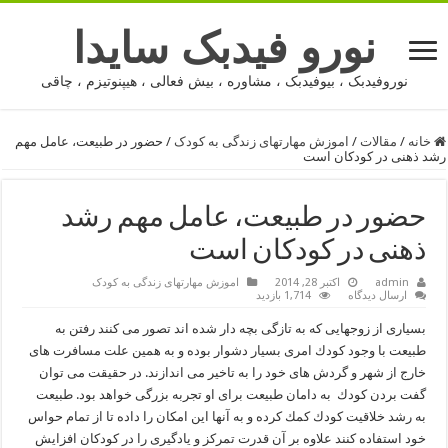
نورو فیدبک سایدا
نوروفیدبک ، بیوفیدبک ، مشاوره ، بیش فعالی ، هیپنوتیزم ، چاقی
خانه
/
مقالات
/
اموزش مهارتهای زندگی به کودک
/
حضور در طبیعت، عامل مهم
رشد ذهنی در كودكان است
حضور در طبیعت، عامل مهم رشد
ذهنی در كودكان است
admin
اکتبر 28, 2014
اموزش مهارتهای زندگی به کودک
ارسال دیدگاه
1,714 بازدید
بسیاری از زوجهایی كه به تازگی بچه دار شده اند تصور می كنند رفتن به
طبیعت با وجود كودك امری بسیار دشوار بوده و به همین علت مسافرت های
خارج از شهر و گردش های خود را به تاخیر می اندازند. در حقیقت می توان
گفت بردن كودك به دامان طبیعت برای او تجربه بزرگی خواهد بود. طبیعت
به رشد خلاقیت كودك كمك كرده و به آنها این امكان را داده تا از تمام حواس
خود استفاده كنند علاوه بر آن قدرت تمركز و یادگیری را در كودكان افزایش