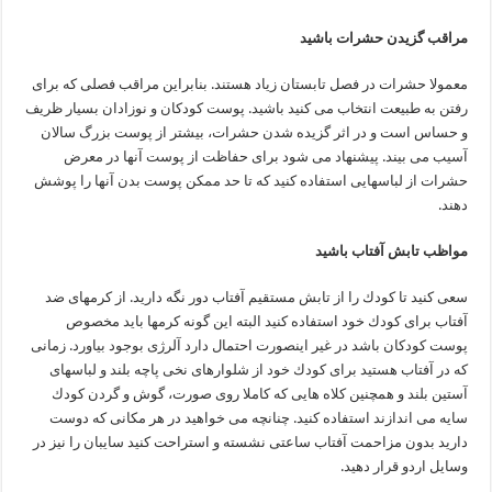
مراقب گزیدن حشرات باشید
معمولا حشرات در فصل تابستان زیاد هستند. بنابراین مراقب فصلی كه برای
رفتن به طبیعت انتخاب می كنید باشید. پوست كودكان و نوزادان بسیار ظریف
و حساس است و در اثر گزیده شدن حشرات، بیشتر از پوست بزرگ سالان
آسیب می بیند. پیشنهاد می شود برای حفاظت از پوست آنها در معرض
حشرات از لباسهایی استفاده كنید كه تا حد ممكن پوست بدن آنها را پوشش
دهند.
مواظب تابش آفتاب باشید
سعی كنید تا كودك را از تابش مستقیم آفتاب دور نگه دارید. از كرمهای ضد
آفتاب برای كودك خود استفاده كنید البته این گونه كرمها باید مخصوص
پوست كودكان باشد در غیر اینصورت احتمال دارد آلرژی بوجود بیاورد. زمانی
كه در آفتاب هستید برای كودك خود از شلوارهای نخی پاچه بلند و لباسهای
آستین بلند و همچنین كلاه هایی كه كاملا روی صورت، گوش و گردن كودك
سایه می اندازند استفاده كنید. چنانچه می خواهید در هر مكانی كه دوست
دارید بدون مزاحمت آفتاب ساعتی نشسته و استراحت كنید سایبان را نیز در
وسایل اردو قرار دهید.