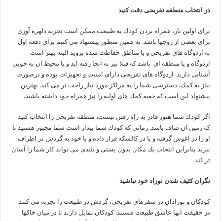
در انتخاب منطقه تفریحی دقت كنید
برای اولین بار، همراه بردن كودك به طبیعت ممكن است تجربه دلهره آوری
برای بعضی از زوجها باشد. به همین منظور پیشنهاد می كنیم برای دفعه اول
به اردوگاه های تفریحی و یا مناطق حفاظت شده بروید البته بهتر است
اردوگاه و یا منطقه ای باشد كه قبلا نیز به آنجا رفته اید و با محیط آن به خوبی
آشنایی دارید. اردوگاه های تفریحی دارای امنیت و تجهیزات بوده و درصورت
نیاز به كمك، دسترسی شما را به مراكز مورد نیاز راحت تر می كند. بهترین
پیشنهاد این است كه جعبه كمك های اولیه را نیز همراه خود داشته باشید.
اگر كودك شما هنوز قادر به راه رفتن نیست، منطقه تفریحی را انتخاب كنید
كه زمین آن صاف باشد. زمانی كه كودك شما بیدار است شما مجبور هستید تا
او را در آغوش گرفته و یا در كالسكه قرار داده و با خود به گردش در اطراف
ببرید بنابراین انتخاب یك مكان بدون پستی و بلندی می تواند كار شما را آسان
تر كند.
نگران كثیف شدن نوزاد خود نباشید
كودكان و نوزادان در سفرهای تفریحی، گردش در طبیعت را تجربه می كنند.
در حقیقت آنها عاشق طبیعت هستند. كودكان تمایل دارند تا در میان خاكها