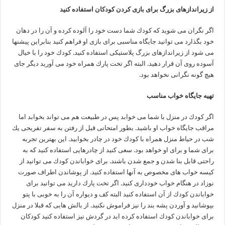
از زیراندازهای بزرگ برای بازی كردن كودكان استفاده كنید
اگر نگران می شوید كه كودك شما دست خود را آلوده كرده و آن را در دهان
خود بگذارد می توانید جایگاه مناسبی برای بازی او فراهم كنید بنابراین پیشنها
می شود از زیراندازهای بزرگ پلاستیكی استفاده كنید. كودك خود را با خیال
آسوده روی آن قرار دهید. البته اگر تخت پارك همراه خود می آورید دیگر جای
هیچ گونه نگرانی نخواهد بود.
تهیه جایگاه خواب مناسب
اگر كودك در منزل با شما می خوابد پس در طبیعت هم می تواند بخوابد اما
مراقب جایگاه خواب او باشید. بطور امتحانی قبل از رفتن به سفر تفریحی یك
شب در حیاط منزل همراه با كودك خود در چادر بخوابید. این بهترین تجربه
برای شما و برای او خواهد بود. سعی كنید از چادرهایی استفاده كنید كه به
راحتی قابل بنا شدن و جمع شدن باشند. برای خواباندن كودك می توانید از
كیسه خواب های مخصوص به آنها استفاده كنید. از پوشاندن اطراف صورت
نوزاد در هنگام خواب خودداری كنید. اگر تخت پارك دارید می توانید برای
خواباندن كودك از آن استفاده كنید البته كف و دیواره آن را به خوبی با پتو
بپوشانید و آوردن پشه بند را نیز فراموش نكنید. از بالش هایی كه قبلا در منزل
برای خواباندن كودك استفاده كرده اید در گردش نیز استفاده كنید كودكان