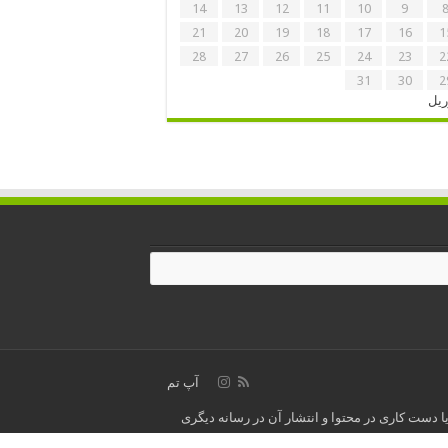
14
13
12
11
10
9
21
20
19
18
17
16
1
28
27
26
25
24
23
2
31
30
2
ریل
آپ تم
ا دست کاری در محتوا و انتشار آن در رسانه دیگری