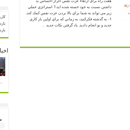
هفت راه برای ارتقاء عزت نفس اگراز احساس بد
داشتن نسبت به خود خسته شده ايد،7 استراتژي عملي
زير مي تواند به شما براي بالا بردن عزت نفس كمك كند.
کارب
1- به گذشته فكركنيد، به زماني كه براي اولين بار كاري
بازد
جديد و نو انجام داديد. ياد گرفتن نكات جديد …
بازد
اخبا
ش
1