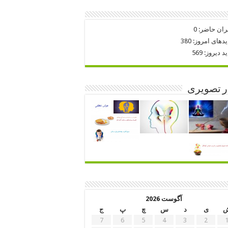
ران حاضر:
0
یدهای امروز:
380
ید دیروز:
569
ر تصویری
آگوست 2026
ی
د
س
چ
پ
ج
7
6
5
4
3
2