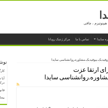
ا
هیپنوتیزم ، چاقی
ره سایدا
تماس با ما
مرکز ژنتیک رویانا
وفیدبک.بیوفیدبک.مشاوره.روانشناسی سایدا
نوشت
ای ارتقا عزت
کارگ
شاوره.روانشناسی سایدا
آیا 
درک 
قانو
محا