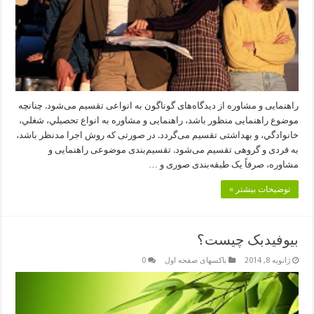
راهنمايى و مشاوره از ديدگاه‌هاى گوناگون به انواعى تقسيم مى‌شود. چنانچه
موضوع راهنمايى منظور باشد، راهنمايى و مشاوره به انواع تحصيلي، شغلي،
خانوادگي، و بهداشتى تقسيم مى‌گردد. در صورتى که روش اجرا مدنظر باشد،
به فردى و گروهى تقسيم مى‌شود. تقسيم‌بندى موضوعى راهنمايى و
مشاوره، صرفاً يک طبقه‌بندى صورى و …
توضیحات بیشتر »
بیوفیدبک چیست؟
ژانویه 8, 2014
باکسهای صفحه اول
0