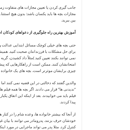
جانب گیری کردن یا تعیین مجازات های متفاوت زمین
مجازات بچه ها باید یکسان باشد: بدون هیچ استثنا. 
بین ببرید.
آموزش بهترین راه جلوگیری از دعواهای کودکان 
حتی بچه های خیلی کوچک مسائل ابتدایی عدالت و ج
برای حل مشکلات با فرزندانتان صحبت کنید. همیشه
نمی توانند بکنند تعیین کنید )مثلاً داد کشیدن، گریه
امتحانشان کنند. ممکن است از راهکارهایی که پیش
چیزی برایشان موثرتر است. بچه های یک خانواده 
والدین گفتند که دخالتی در این قضیه نمی کنند اما 
“ندیدنی ها” قرار می دادند. اگر بچه ها همه فیلم
فیلم باید می خوابیدند. بعد از اینکه این اتفاق یکب
پیدا کردند.
از آنجا که بیشتر خانواده ها، وعده شام را در کنا
خودشان حرف بزنند. پدرومادر می توانند با بیان غ
کنترل کرد. مثلا پدر می تواند ماجرایی در مورد ا