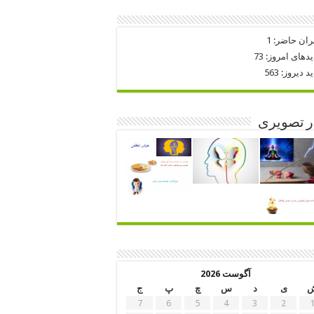
ران حاضر:
1
یدهای امروز:
73
ید دیروز:
563
ر تصویری
آگوست 2026
ی
د
س
چ
پ
ج
7
6
5
4
3
2