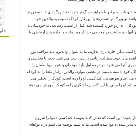
8
5
«تو باید به برادر یا خواهر بزرگ تر خود احترام بگذاری.» یا به فرزند
2
باشد تو بزرگ تر هستی.» با این کار، کودک نسبت به والدین خود
9
ودکان، به زدو خورد کشیده شد، قبل از آسیب رساندن به خودشان یا
« آو
ز آنها نیم ساعت در محیطی جدا از هم بمانند و اجازه هیچ ارتباطی با
 کنند، دیگر اجازه بازی ندارند. ما به عنوان والدین، باید مراقب نوع
اهده های خود، مطالب زیادی در ذهن ثبت می کنند. بحث یا فحاشی و
ری آنها می شود. در درجه اول باید خودمان و شیوه روابطمان را
دکان خود داشته باشیم. در بعضی موارد، والدین، رفتار غلط را به کودک
 می آید و تعریف می کند کسی او را زده است، کودک را تحقیر می
هم باید او را بزنی. با این کار، پرخاشگری را به کودک آموزش می دهند
ار شوند این است که تلاش کنند بفهمند چه کسی دعوا را شروع
 بدتر شدن دعوا شده است. ما به شما توصیه می کنیم در دعواهای