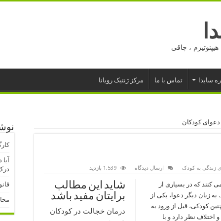
ا
هیپنوتیزم ، چاقی
ره سایدا
تماس با ما
مرکز ژنتیک رویانا
دعوای کودکان
نوشت
کارگ
آیا 
ی زندگی به کودک
ارسال دیدگاه
1,539 بازدید
درک 
شاید این مطالب
 کنند که در بسیاری از
قانو
برایتان مفید باشد
ه زبان دیگر دعوا، یکی از
محا
نین کودکی، قبل از ورود به
درمان خجالت در کودکان
و اختلاف نظر دارد و با