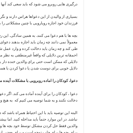
درگیری هایی روبرو می شود که باید سعی کند آنها ر
بسیاری از والیدن از این دعواها هراس دارند و نگرا
فرزندان خود اجازه رویارویی با چنین مشکلاتی را ب
بچه ها با هم دعوا می کنند. به همین سادگی. این رف
معمولاً نمی دانند چه زمان باید اجازه بدهند دعوا
طی کند و چه زمان باید دخالت کرده و وارد عمل ش
احمقانه ترین دلایلی که واقعاً غیرمنطقی به نظر 
دلایلی که ممکن است حتی برای والدین خنده دار ب
دلایل خوبی برای دوست شدن یا دعوا کردن با هم
دعوا، کودکان را اماده روبرویی با مشکلات آینده م
دعوا ، کودکان را برای آینده آماده می کند. اگر دع
دخالت نکنند و به شما توصیه می کنیم که به هیچ و
البته این توصیه باید با این احتیاط همراه باشد ک
نباشد. در این موارد حتماً باید مداخله کنید. اما
والدین فقط حل کردن مشکل توسط خود بچه ها و آ
برای بچه ها برای جلب توجه است و برای بعضی از آ