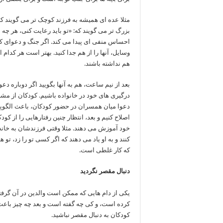
مثلا عده ای همیشه به فرزند کوچک تر می گویند که: 
بزرگ تر می گویند که: «تو باید رعایت کنی، هر چه 
احساس منفی ای پیدا می کند. اگر جنگ و دعوای ک
وسایل، آنها را از هم جدا کنید. بهتر است هر کدام ا
هم نداشته باشند.
بعد از نیم ساعت، هم به آنها بگویید اگر دوباره دعوا
درگیری های خود در خانواده باشیم. کودکان از مش
دعوا میان همسران در حضور کودکان، باعث الگوپذی
اصلاح کنیم و بعد، انتظار چنین رفتارهایی را از کو
خود آموزش می دهند. مثلا وقتی فرزندشان به خانه
کنند و به او یاد می دهند که اگر کسی تو را زد، تو 
که کار غلطی است.
دنبال مقصر نگردید
یکی از دام هایی که ممکن است والدین در آن گرفت
کرده است، و کی چه گفته است و بعد چه چیز باعث
کودکان به دنبال مقصر نباشید.