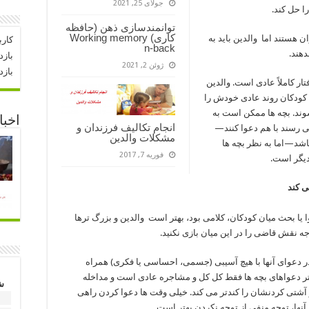
جولای 25, 2021
ا حل کند.
توانمندسازی ذهن (حافظه
کاری) Working memory
ن هستند اما والدین باید به
کارب
n-back
دهند.
بازد
ژوئن 2, 2021
بازد
تار کاملاً عادی است. والدین
ی کودکان روند عادی خودش را
وند. بچه ها ممکن است به
اخبا
انجام تکالیف فرزندان و
می رسند با هم دعوا کنند—
مشکلات والدین
اشد—اما به نظر بچه ها
فوریه 7, 2017
دیگر است.
ی کند
وا یا بحث میان کودکان، کلامی بود، بهتر است والدین و بزرگ ترها
جه نقش قاضی را در این میان بازی نکنید.
ه در دعوای آنها با هیچ آسیبی (جسمی، احساسی یا فکری) همراه
 بیشتر دعواهای بچه ها فقط کل کل و مشاجره عادی است و مداخله
ش
شتی کردنشان را کندتر می کند. خیلی وقت ها دعوا کردن راهی
1
نها، توجه منفی از توجه نکردن بهتر است.