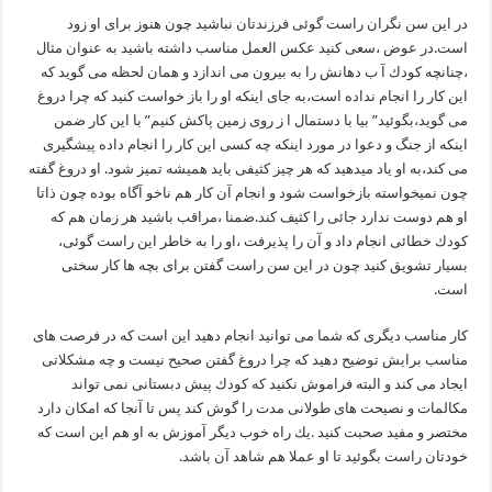
در این سن نگران راست گوئی فرزندتان نباشید چون هنوز برای او زود
است.در عوض ،سعی كنید عكس العمل مناسب داشته باشید به عنوان مثال
،چنانچه كودك آ ب دهانش را به بیرون می اندازد و همان لحظه می گوید كه
این كار را انجام نداده است،به جای اینكه او را باز خواست كنید كه چرا دروغ
می گوید،بگوئید” بیا با دستمال ا ز روی زمین پاكش كنیم” با این كار ضمن
اینكه از جنگ و دعوا در مورد اینكه چه كسی این كار را انجام داده پیشگیری
می كند،به او یاد میدهید كه هر چیز كثیفی باید همیشه تمیز شود. او دروغ گفته
چون نمیخواسته بازخواست شود و انجام آن كار هم ناخو آگاه بوده چون ذاتا
او هم دوست ندارد جائی را كثیف كند.ضمنا ،مراقب باشید هر زمان هم كه
كودك خطائی انجام داد و آن را پذیرفت ،او را به خاطر این راست گوئی،
بسیار تشویق كنید چون در این سن راست گفتن برای بچه ها كار سختی
است.
كار مناسب دیگری كه شما می توانید انجام دهید این است كه در فرصت های
مناسب برایش توضیح دهید كه چرا دروغ گفتن صحیح نیست و چه مشكلاتی
ایجاد می كند و البته فراموش نكنید كه كودك پیش دبستانی نمی تواند
مكالمات و نصیحت های طولانی مدت را گوش كند پس تا آنجا كه امكان دارد
مختصر و مفید صحبت كنید .یك راه خوب دیگر آموزش به او هم این است كه
خودتان راست بگوئید تا او عملا هم شاهد آن باشد.