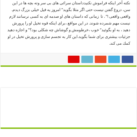
نكته آخر اینكه فراموش نكنیدداستان سرائی های بی سر وته بچه ها در این
سن، دروغ گفتن نیست حتی اگر مثلا بگوید” امروز یه فیل خیلی بزرگ دیدم.
واقعی واقعی !” . تا زمانی كه داستان های او صدمه ای به كسی نرسانند لازم
نیست مهم شمرده شوند. در این مواقع ،برای اینكه قوه تخیل او را پرورش
دهید ، به او بگوئید” خوب ،خرطومش و گوشاش چه شكلی بود؟” و اجازه دهید
جزئیات بیشتری برای شما بگوید.این كار به تجسم سازی و پرورش تخیل در او
كمك می كند.
درباره ی admin