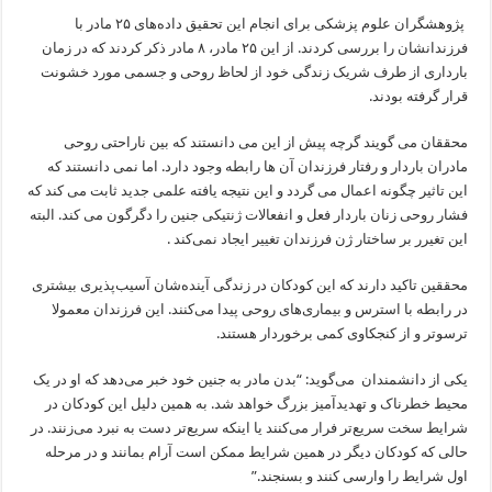
پژوهشگران علوم پزشکی برای انجام این تحقیق داده‌های ۲۵ مادر با
فرزندانشان را بررسی کردند. از این ۲۵ مادر، ۸ مادر ذکر کردند که در زمان
بارداری از طرف شریک زندگی خود از لحاظ روحی و جسمی مورد خشونت
قرار گرفته بودند.
محققان می گویند گرچه پیش از این می دانستند که بین ناراحتی روحی
مادران باردار و رفتار فرزندان آن ها رابطه‌ وجود دارد. اما نمی دانستند که
این تاثیر چگونه اعمال می گردد و این نتیجه یافته‌ علمی جدید ثابت می کند که
فشار روحی زنان باردار فعل و انفعالات ژنتیکی جنین را دگرگون می کند. البته
این تغیرر بر ساختار ژن فرزندان تغییر ایجاد نمی‌کند .
محققین تاکید دارند که این کودکان در زندگی آینده‌شان آسیب‌پذیری بیشتری
در رابطه با استرس و بیماری‌های روحی پیدا می‌کنند. این فرزندان معمولا
ترسوتر و از کنجکاوی کمی برخوردار هستند.
یکی از دانشمندان می‌گوید: “بدن مادر به جنین خود خبر می‌دهد که او در یک
محیط خطرناک و تهدیدآمیز بزرگ خواهد شد. به همین دلیل این کودکان در
شرایط سخت سریع‌تر فرار می‌کنند یا اینکه سریع‌تر دست به نبرد می‌زنند. در
حالی که کودکان دیگر در همین شرایط ممکن است آرام بمانند و در مرحله
اول شرایط را وارسی کنند و بسنجند.”