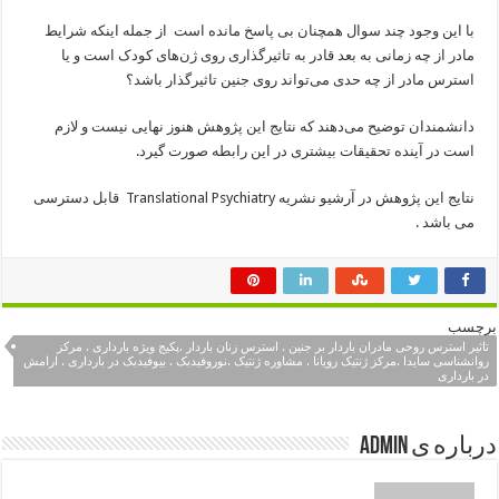
با این وجود چند سوال همچنان بی پاسخ مانده است از جمله اینکه شرایط
مادر از چه زمانی به بعد قادر به تاثیرگذاری روی ژن‌های کودک است و یا
استرس مادر از چه حدی می‌تواند روی جنین تاثیرگذار باشد؟
دانشمندان توضیح می‌دهند که نتایج این پژوهش هنوز نهایی نیست و لازم
است در آینده تحقیقات بیشتری در این رابطه صورت گیرد.
نتایج این پژوهش در آرشیو نشریه‌ Translational Psychiatry قابل دسترسی
می باشد .
برچسب
تاثیر استرس روحی مادران باردار بر جنین . استرس زنان باردار .پکیج ویژه بارداری . مرکز
روانشناسی سایدا .مرکز ژنتیک رویانا . مشاوره ژنتیک .نوروفیدبک . بیوفیدبک در بارداری . ارامش
در بارداری
درباره ی admin