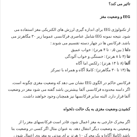
تاثیر می کند؟
EEG و وضعیت مغز
از تکنولوژی EEG برای اندازه گیری لرزش های الکتریکی مغز استفاده می
شود. نتیجه نمونه EEG شامل عناصری فرکانسی عموما زیر ۳۰ مگاهرتز می
باشد. فرکانس ها در چهار دسته تقسیم می شوند :
دلتا
( بین ۰٫۵ تا ۴ هرتز) : خواب عمیق
تتا
(۴ تا ۸ هرتز) : خستگی و خواب آلودگی
آلفا
(۸ تا ۱۴ هرتز) : رلکس اما آگاه
بتا
(۱۴ تا ۳۰ مگاهرتز) : کاملا آگاه و همراه با تمرکز
فرکانس حاکم در الگوی EEG نشان می دهد که وضعیت مغزی چگونه است.
اگر دامنه محدوده فرکانسی آلفا بیشترین باشد گفته می شود مغز در وضعیت
آلفا قرار دارد. البته سایر فرکانسها نیز همچنان وجود خواهند داشت.
کشیدن وضعیت مغزی به یک حالت دلخواه
اگر محرک خارجی به مغز اعمال شود، قادر است فرکانسهای مغز را از
وضعیتی به وضعیت دیگر انتقال دهد. به عنوان مثال اگر کسی در وضعیت بتا
باشد (کاملا آگاه) و یک محرک ۱۰ هرتز برای مدتی به مغز وی اعمال شود ،