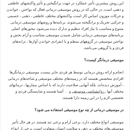
این روش بیشترین تأثیر عملکرد در جهت برانگیختن و تأثیر واکنشهای عاطفی
و ذهنی است. در حالی که در روش موسیقی درمانی فعال که نواختن ، خواندن
و حرکات موزون اساس کار است. واکنشهای مختلف عاطفی ، ذهنی ، جسمی
و حرکتی تحریک و برانگیخته می‌شوند. برنامه‌ها و روشهای موسیقی درمانی
متنوع و متناسب با نیاز افراد تنظیم و تدارک دیده می‌شود. محورهای اصلی
برنامه‌های موسیقی درمانی شامل شنیدن موسیقی متناسب و آرام بخش و
نواختن موسیقی در گروههای منظم و یا انفرادی خواندن آوازها ، ترانه‌های
فردی و یا گروهی می‌باشد.
موسیقی درمانگر کیست؟
انجام و ارائه روش درمانی توسط هر فردی جایز نیست. موسیقی درمانگرها
افرادی متخصص هستند که در زمینه‌های مختلف موسیقی و شاخه‌های درمانی
، آموزش دیده‌اند. بلکه آنهایی صلاحیت دارند که با اساس بیماریها ، درمانهای
مختلف آنها ،
روانشناسی موسیقی
و … آشنا هستند و شایستگی فردی و
تخصصی لازم را در این زمینه دارا هستند.
در موسیقی درمانی از چه نوع موسیقی استفاده می شود؟
موسیقی انواع مختلف دارد، برخی آرام و برخی تند هستند. در هر حال تأثیر
موسیقی‌های مختلف بر ذهن و سلامت انسان متفاوت است. برخی از انواع