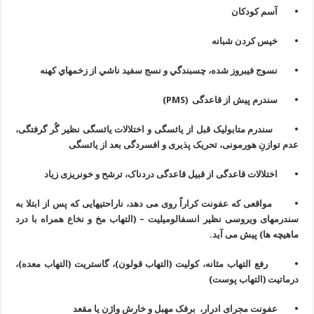
• آسم کودکان
• خیس کردن شبانه
• نسوج فيبروز شده، چسبندگي و نسج سفيد ناشي از زخمهاي کهنه
• سندرم پیش از قاعدگی (
PMS
)
• سندرم متابوليک قبل از یائسگی و اختلالات یائسگی نظیر گُر گرفتگی،
عدم توازنِ هورمونی، تحریک پذیری و افسردگی بعد از یائسگی
• اختلالات قاعدگی از قبیل قاعدگی دردناک، ترشح و خونریزی زیاد
• مواقعی که عفونت کراراً روی می دهد، ناراحتیهایی که پس از ابتلا به
سندرمهای ویروسی نظیر انسفالومیلیت – (التهاب مخ و نخاع همراه با درد
ماهیچه ها) پیش می آید.
• رفع التهاب مثانه، کولیت (التهاب قولون)، گاستریت (التهاب معده)،
درماتیت (التهاب پوست)
• عفونت مجرای ادرار، برفک مهبل و خارش واژن یا مقعد