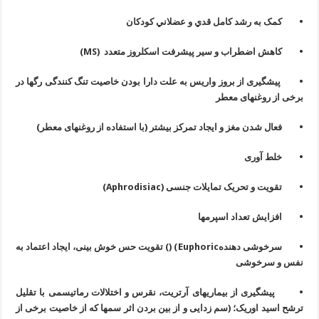
• کمک به رشد کامل قدي و عضلاني کودکان
• کاهش اضطراب و سير پيشرفت اسکلروز متعدد (
MS
)
• پیشگیری از بروز واریس به علت دارا بودن خاصیت تنگ کنندگی رگها در
برخی از روغنهای معطر
• فعال شدن مغز و ایجاد تمرکز بیشتر (با استفاده از روغنهای معطر)
• خلط آوری
• تقویت و تحریک تمایلات جنسی (
Aphrodisiac
)
• افزایش تعداد اسپرمها
• سرخوشی دهنده
Euphoric
) () تقویت حس خوش بینی، ایجاد اعتماد به
نفس و سرخوشی
• پیشگیری از بیماریهای آرتریت، نقرس و اختلالات رماتیسمی با تقلیل
ترشح اسید اوریک؛ (سم زدایی و از بین بردن اثر سمها که از خاصیت برخی از