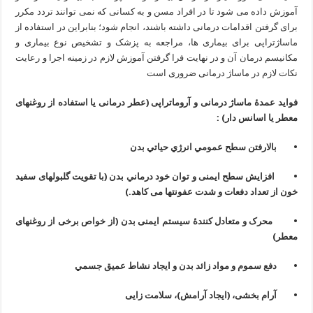
آموزش داده می ‌شود تا در افراد مسن و به کسانی که نمی ‌توانند تردد مکرر
برای گرفتن اقدامات درمانی داشته باشند، انجام شود؛ بنابراین در استفاده از
ماساژتراپی برای بیماری ‌ها، مراجعه به پزشک و تشخیص نوع بیماری و
مکانیسم درمان آن و در نهایت فرا گرفتن آموزش لازم در زمینه اجرا و رعایت
نکات لازم در ماساژ درمانی ضروری است
فوايد عمدۀ ماساژ درمانی و آروماتراپی (عطر درمانی یا استفاده از روغنهای
معطر یا اسانس دار) :
• بالارفتن سطح عمومي انرژي حياتي بدن
• افزايش سطح ایمنی و توان خود درماني بدن (با تقویت گلبولهای سفید
خون از تعداد دفعات و شدت عفونتها می کاهد.)
• محرک و متعادل کنندۀ سیستم ایمنی بدن (از خواص برخی از روغنهای
معطر)
• دفع سموم و مواد زائد بدن و ايجاد نشاط عميق جسمي
• آرام بخشی، (ايجاد آرامش)، سلامت زایی