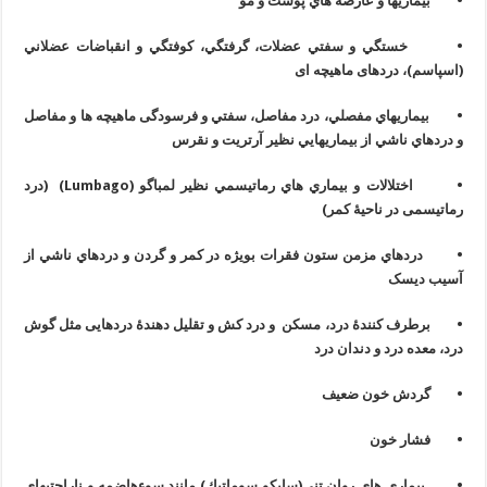
• بیماریها و عارضه هاي پوست و مو
• خستگي و سفتي عضلات، گرفتگي، کوفتگي و انقباضات عضلاني
(اسپاسم)، دردهای ماهیچه ای
• بيماريهاي مفصلي، درد مفاصل، سفتي و فرسودگی ماهیچه ها و مفاصل
و دردهاي ناشي از بيماريهايي نظير آرتريت و نقرس
• اختلالات و بيماري هاي رماتيسمي نظیر لمباگو (
Lumbago
) (درد
رماتیسمی در ناحیۀ کمر)
• دردهاي مزمن ستون فقرات بويژه در کمر و گردن و دردهاي ناشي از
آسيب ديسک
• برطرف کنندۀ درد، مسکن و درد کش و تقلیل دهندۀ دردهایی مثل گوش
درد، معده درد و دندان درد
• گردش خون ضعيف
• فشار خون
• بیماری های روان تنی(سايكو سوماتيك) مانند سوءهاضمه و ناراحتیهای