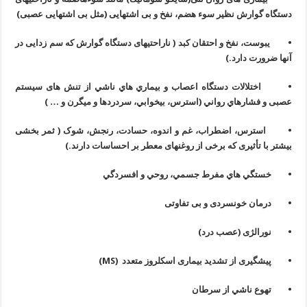
دستگاه گوارش نظیر سوء هضم، نفخ و بی اشتهایی (مثل بی اشتهایی عصبی)
• یبوست، نفخ و احتقان کبد ( ناراحتیهای دستگاه گوارش که سم زدایی در
آنها ضرورت دارد.)
• اختلالات دستگاه اعصاب و بيماري هاي ناشي از تنش های سیستم
عصبی و فشارهاي رواني (استرس، بيخوابي، سردردها و ميگرن و … )
• استرس، اضطراب، غم و اندوه، حسادت، رنجش، شوک ( ثمر بخشی
بیشتر با تأثیری که برخی از روغنهای معطر بر احساسات دارند.)
• خستگي هاي مفرط جسمي، روحي و افسردگي
• درمان خونسردی و بی تفاوتی
• نورالژی (عصب درد)
• پیشگیری از تشدید بیماری اسکلروز متعدد (
MS
)
• ﺗﻬﻮﻉ ﻧﺎﺷﻲ ﺍﺯ ﺳﺮﻃﺎﻥ