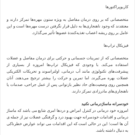
كاریوپراكتورها
متخصصانی كه بر روی درمان مفاصل به ویژه ستون مهره‌ها تمركز دارند و
معتقدند كه وجود ناهنجاری‌ها به دلیل قرار نگرفتن درست مهره‌ها است و این
عامل بر روی ریشه اعصاب تغذیه‌كنندة عضوها تأثیر می‌گذارد.
فیزیكال تراپ‌ها
متخصصانی كه از تمرینات جسمانی و حركتی برای درمان مفاصل و عضلات
استفاده می‌كند. با وجودی كه فیزیكال تراپ‌ها امروزه از بسیاری از
پیشرفت‌های تكنولوژی مانند آب درمانی، اولتراسوند و تحریكات الكتریكی
عضلات بهره می‌گیرند. اما تمرین و حركت را بیشتر ترجیح می‌دهند. آنان
همچنین روی وضعیت‌های حاد نظیر بازتوانی پس از عمل جراحی، صدمات یا
ناهنجاری‌های مادرزادی تمركز دارند.
خودسرانه
ماساژدرمانی
نکنید
امروزه خود درمانی در کنترل امراض و دردها امری شایع می ‌باشد که ماساژ
درمانی و اقدامات خودسرانه جهت بهبود درد و گرفتگی عضلات نیز از جمله ی
آن ها است؛ این در حالی است که این اقدامات می ‌تواند عوارض خطرناکی
به دنبال داشته باشد.