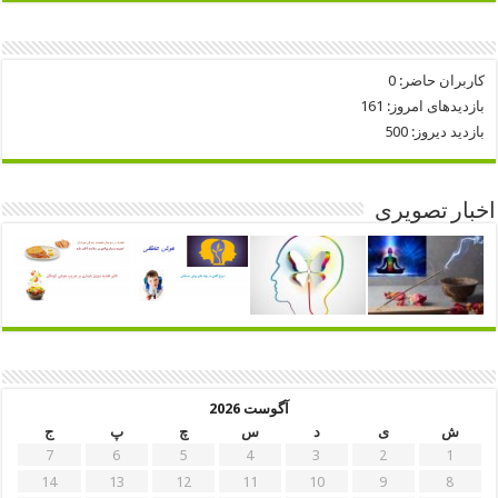
کاربران حاضر:
0
بازدیدهای امروز:
161
بازدید دیروز:
500
اخبار تصویری
آگوست 2026
ش
ی
د
س
چ
پ
ج
7
6
5
4
3
2
1
14
13
12
11
10
9
8