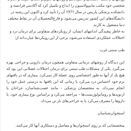
شخصی خود مكتب مانیپولاسیون را ابداع و تكمیل كرد كه آكادمی فرانسه و
دانشكده پزشكی پاریس در سال 1971 آن را تأیید كرد و اكنون این رشته در
دانشگاه‌های این كشور تدریس می‌شود. و فارغ‌التحصیلان آن در نقاط مختلف
دنیا مشغول به كارند.
به خاطر پیچیدگی اندامهای انسان، از رویكردهای متفاوتی برای درمان درد و
اختلالات عملكردی استفاده می‌شود. برخی از این رویكردها عبارت‌اند از:
طب سنتی غرب
این دیدگاه از روشهای درمانی متفاوتی همچون درمان دارویی و جراحی بهره‌
می‌گیرد. یكی از مشكلات طب سنتی برای درمان اختلالات عضلانی این بود كه
هیچ یك از آنها به طور اختصاصی روی عضله كار نمی‌كرد. بیماری كه در بافتهای
نرم خود احساس درد می‌كرد یا زمانی كه این بافتها به درستی عمل خود را
انجام نمی‌داد، به متخصصان پزشكی – مانند عصب‌شناسان، جراحان یا
ارتوپدها و روماتولوژیست‌ها – مراجعه می‌كرد و براساس نوع بیماری خود،‌ یا
داروها را مصرف می‌كرد یا به جراحی‌های باز تن می‌داد.
استخوان‌شناسان
متخصصانی كه بر روی استخوان‌ها و مفاصل و دستكاری آنها كار می‌كنند.