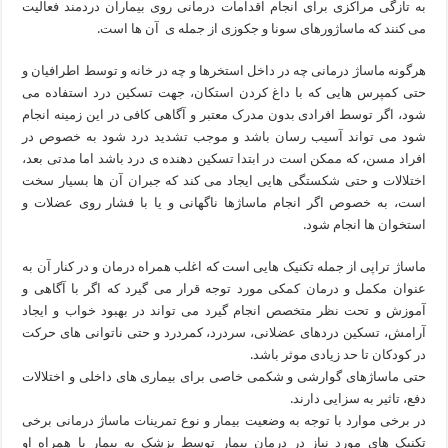
به تازگی مراکزی برای انجام اقدامات درمانی روی بیماران دردمند فعالیت
می ‌کنند که ماساژورهای سونا و جکوزی از جمله ی آن ها است.
هرگونه ماساژ درمانی چه در داخل استخرها و چه در خانه و توسط اطرافیان و
حتی کمپرس‌ هایی که با داغ کردن استکان، جهت تسکین درد استفاده می
‌شود، اگر توسط افرادی بدون مدرک معتبر و آگاهی کافی در این زمینه انجام
شود می‌ تواند آسیب رسان باشد و موجب تشدید درد شود به خصوص در
افراد مسن، که ممکن است در ابتدا تسکین دهنده ی درد باشد اما مدتی بعد،
اختلالات و حتی شکستگی ‌هایی ایجاد می‌ کند که جبران آن ها بسیار سخت
است، به خصوص اگر انجام ماساژها ناگهانی و یا با فشار روی عضلات و
استخوان ‌ها انجام شود.
ماساژ تراپی از جمله تکنیک‌ هایی است که اغلب همراه درمان و در کنار آن به
عنوان مکمل و درمان کمکی مورد توجه قرار می ‌گیرد که اگر با آگاهی و
آموزش و تحت نظر متخصص انجام گیرد می ‌تواند در بهبود خواب و ایجاد
آرامش، تسکین دردهای عضلانی، سردرد، کمردرد و حتی ناتوانی‌ های حرکت
در کودکان تا حد زیادی موثر باشد.
حتی ماساژهای گوارشی و شکمی خاصی برای بیماری‌ های داخلی و اختلالات
دفع، تاثیر به سزایی دارند.
در برخی موارد با توجه به وضعیت بیمار و نوع تمرینات ماساژ درمانی برخی
تکنیک ‌های مورد نیاز در درمان بیمار توسط پزشک به بیمار یا همراه او