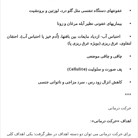
• عفونتهای دستگاه تنفسی مثل گلو درد، لوزتین و برونشیت
• بیماریهای عفونی نظیر آبله مرغان و زونا
• احتباس آب- ازدیاد مایعات بین بافتها، (اُ‌ُدم خیز یا احتباس آب)، احتقان
لنفاوی، عرق ریزی (بویژه عرق ریزی پا)
• چاقی و چاقی موضعی
• پف صورت و سلولیت (
Cellulite
)
• کاهش انزال زود رس ، سرد مزاجی و ناتوانی جنسی
***
حرکت درمانی
اهداف «حركت درمانی»:
برای حركت درمانی می توان دو دسته اهداف در نظر گرفت: یكی اهداف كلی