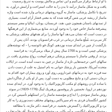
با او ارتباط برقرار می‌كنیم و این تماس و مالش پوست به تدریج رسمیت
یافت و به شكل ماساژ درآمد تا بدن را به حالت استراحت و آرامش درآورد. به
تدریج با تكامل پزشكی، ماساژ به گروه روشهای درمانی وارد شده است واژه
ماساژ از ریشه عربی مَس گرفته شده كه به معنی فشار آرام است. بسیاری
از تمدنهای باستان همچون چین، هند، عربستان، یونان، ایتالیا و مصر سیستم
پیشرفتة ماساژ خاص خود را به وجود آوردند. منابع بی‌شماری از این فرهنگها
در دست است كه نشان می‌دهد آنها ماساژ را برای هدفهای مختلف پزشكی به
كار می‌بردند. مُبلّغ ماساژ درمانی در غرب فرانسویان بودند. آنان پس از
بازگشت از چین در ابتدای سده نوزدهم، كونگ فو تائوتسه را – كه نوشته‌های
پزشكی چینی است و به 2700 سال پیش از میلاد برمی‌گردد- به فرانسه
بردند. از وقتی ماساژ با سیستم پزشكی درهم آمیخت، رواج بیشتری یافت. در
سالهای اخیر، ترجمه‌هایی تازه از ماساژ در چین به دست آمده است. در ایالات
متحده آمریكا، نخستین بار پزشك جوانی به نام استیل به علت از دست دادن
سه فرزند خود به درمانهای غیردارویی روی آورد و روی بیماران خود اقدام به
درمان دستی كرد و نتایج مطلوبی به دست آورد. پس از او یكی از شاگردانش
با ساده كردن روشهای او مكتب كارپوپراكتیك را به وجود آورد. در ایتدای سده
نوزدهم در اروپا، نخستین بار پروفسور پرهنریك لینگ (1776-1839) در سوئد
روش ماساژ سوئدی را ابداع و مؤسسه ماساژ را در استكهلم تأسیس كرد در
كشور انگلستان فردی به نام سیریاكس روشهای مختلف دست‌ورزی را به كار
برد و كاریوپراكتیك را گسترش بخشید. در فرانسه، دكتر ماژنه، با مطالعه
روشهای مختلف انگلیسی و آمریكایی و روشهای شرق و شمال آفریقا و تجارب