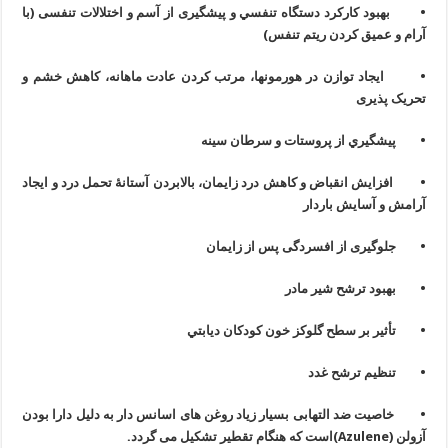
• بهبود کارکرد دستگاه تنفسي و پیشگیری از آسم و اختلالات تنفسی (با
آرام و عمیق کردن ریتم تنفس)
• ایجاد توازن در هورمونها، مرتب کردن عادت ماهانه، کاهش خشم و
تحریک پذیری
• پيشگيري از پروستات و سرطان سينه
• افزایش انقباض و کاهش درد زايمان، بالابردن آستانۀ تحمل درد و ایجاد
آرامش و آسایش باردار
• جلوگیری از افسردگی پس از زایمان
• بهبود ترشح شیر مادر
• تأثير بر سطح گلوكز خون كودكان ديابتي
• تنظيم ترشح غدد
• خاصیت ضد التهابی بسیار زیاد روغن های اسانس دار به دلیل دارا بودن
آزولن (
Azulene
)است که هنگام تقطیر تشکیل می گردد.