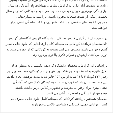
زیادی بر سلامت آنان دارد. به گزارش سازمان بهداشت پان آمریكن دو سال
اول زندگی مهم‌ترین دوران كودكی محسوب می‌شود و‌ ‌كودكانی كه در دو سال
نخست زندگی از نعمت صبحانه محروم باشند، در آینده به‌ ‌بیماری‌هایی
همچون عفونت‌های تنفسی، مشكلات شنوایی، و عقب ماندگی ذهنی دچار
خواهند‌ ‌شد.
در همین حال خبر گزاری فارس به نقل از دانشگاه كاردیف انگلستان گزارش
داد:محققان دریافتند كودكانی كه صبحانه كامل ازغذاهایی كه حاوی غلات نظیر
گندم و جو می باشد، مصرف می كنند نسبت به كودكانی كه از خوردن صبحانه
دوری می كنند، ازهوش و تمركز فكری بالاتری برخوردارند.
بر اساس این گزارش، محققان دانشگاه كاردیف انگلستان به منظور درك
دقیق تاثیرصبحانه مغذی حاوی غلات بر ذهن و جسم كودكان، مطالعه ای را بر
رفتار ۲۱۳ كودك ۴ تا ۱۱ ساله از بین ۱۵۳ خانواده به مدت دوهفته انجام دادند.
این مطالعه نشان داد كه خوردن صبحانه به كودكان كمك می كند آمادگی
ذهنی بهتری برای رفتن به مدرسه و حضور در كلاس درس داشته باشند
وهمچنین از خستگی و اضطراب آنان می كاهد.
محققان همچنین دریافتند كودكانی كه صبحانه كامل حاوی غلات مصرف می
كنند از توانایی ذهنی، فیزیكی و شناختی بالایی برخوردارند