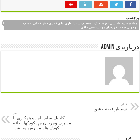
برچسب
مشاوره.روانشناسی.نوروفیدبک.بیوفیدبک.سایدا. بازی های فکری.بیش فعالی .کودک.
نوجوان.تربیت فرزندان.روانشناسی چاقی .
درباره ی admin
قبلی
سمینار قصه عشق
بعد
کلينيك سايدا اماده همكاري با
مديران ومربيان مهدكودكها ،خانه
كودك هاو مدارس ميباشد.