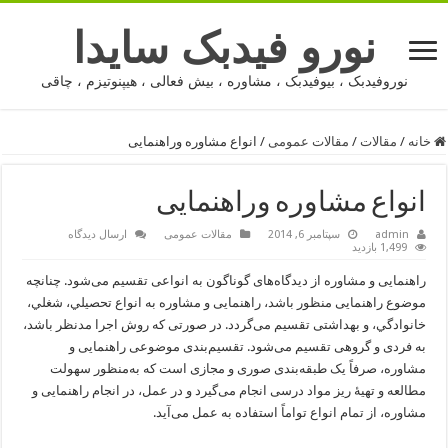
نورو فیدبک سایدا
نوروفیدبک ، بیوفیدبک ، مشاوره ، بیش فعالی ، هیپنوتیزم ، چاقی
خانه
/
مقالات
/
مقالات عمومی
/
انواع مشاوره وراهنمایی
انواع مشاوره وراهنمایی
admin
سپتامبر 6, 2014
مقالات عمومی
ارسال دیدگاه
1,499 بازدید
راهنمايى و مشاوره از ديدگاه‌هاى گوناگون به انواعى تقسيم مى‌شود. چنانچه
موضوع راهنمايى منظور باشد، راهنمايى و مشاوره به انواع تحصيلي، شغلي،
خانوادگي، و بهداشتى تقسيم مى‌گردد. در صورتى که روش اجرا مدنظر باشد،
به فردى و گروهى تقسيم مى‌شود. تقسيم‌بندى موضوعى راهنمايى و
مشاوره، صرفاً يک طبقه‌بندى صورى و مجازى است که به‌منظور سهولت
مطالعه و تهيهٔ ريز مواد درسى انجام مى‌گيرد و در عمل، در انجام راهنمايى و
مشاوره، از تمام انواع تواماً استفاده به عمل مى‌آيد.