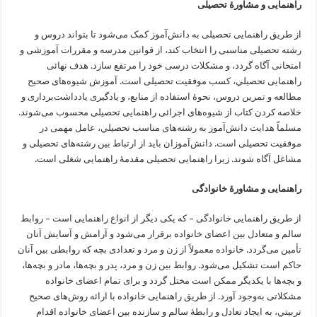
راهنمايى و مشاورهٔ تحصيلى
از طريق راهنمايى تحصيلى به دانش‌آموز کمک مى‌شود تا بتواند دروس و
رشته تحصيلى مناسبى را انتخاب کند، از قوانين مدرسه و مقررات آموزشى و
امتحانى آگاه گردد، و مشکلات درسى خود را مرتفع سازد. هدف نهائى
راهنمايى تحصيلي، کسب موفقيت تحصيلى است. آموزش شيوه‌هاى صحيح
مطالعه و تمرين دروس، نحوهٔ استفاده از منابع، و يادگيرى يادداشت‌بردارى و
خلاصه کردن کتاب از شيوه‌هاى اجرائى راهنمايى تحصيلى محسوب مى‌شوند.
مسلماً هدايت دانش‌آموز به رشته‌هاى مناسب تحصيلي، عامل مهمى در
موفقيت تحصيلى است. دانش‌آموزان بايد از ارتباط بين رشته‌هاى تحصيلى و
مشاغل آگاه شوند. زيرا راهنمايى تحصيلى مقدمهٔ راهنمايى شغلى است.
راهنمايى و مشاورهٔ خانوادگى
از طريق راهنمايى خانوادگى – که يکى ديگر از انواع راهنمايى است – روابط
سالم و متعادل بين اعضاى خانواده برقرار مى‌شود و آرامش و آسايش آنان
تأمين مى‌گردد. خانواده معمولاً از زن و مرد و تعدادى بچه که روابطى بين آنان
حاکم است تشکيل مى‌شود. روابط بين زن و مرد، پدر و بچه‌ها، مادر و بچه‌ها،
و بچه‌ها با يکديگر ممکن است مختل گردد و براى تمام اعضاى خانواده
مشکلاتى به‌وجود آورد. از طريق راهنمايى خانواده با ارائه روش‌هاى صحيح
تربيتي، به ايجاد تعادل و رابطهٔ سالم و سازنده بين اعضاى خانواده اقدام