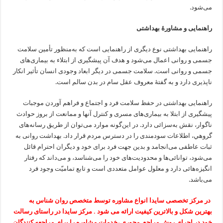
مى‌شود.
راهنمايى و مشاورهٔ بهداشتى
راهنمايى بهداشتى نوع ديگرى از راهنمايى است که به‌منظور تأمين سلامت
جسمى و روانى اعمال مى‌شود و هدف آن پيشگيرى از ابتلاء به بيمارى‌هاى
جسمى و روانى است. سلامت جسمى در ديگر ابعاد وجودى انسان تأثير انکار
ناپذيرى دارد و به گفتهٔ معروف عقل سام در بدن سالم است.
راهنمايى بهداشتى در حفظ سلامت فرد و اجتماع و فراهم آوردن موجبات
پيشگيرى از ابتلا به بيمارى‌هاى مسرى و کنترل آنها و ممانعت از بروز حوادث
ناگوار، نقش به‌سزائى دارد. در اين‌گونه موارد مى‌توان از طريق رسانه‌هاى
گروهي، اطلاعات سودمندى را در دسترس مردم قرار داد. بهداشت روانى به
ثبات عاطفى مى‌انجامد و بدين جهت فرد براى خود و ديگران احترام قائل
مى‌شود، توانائى‌ها و محدوديت‌هاى خود را مى‌شناسد، و مى‌داند که رفتار
انگيزه‌هائى دارد و معلول عوامل متعددى است و تابع تماميّت وجود فرد
مى‌باشد.
در مرکز تخصصی سایدا انواع مشاوره توسط متخصص روان شناس به
بهترین شکل و بالاترین کیفیت ارائه می شود . مرکز سایدا در راستای رسالت
خود در اجرای روش مراجع محوری ،خدمات مشاوره را برای مراجعه کنندگان