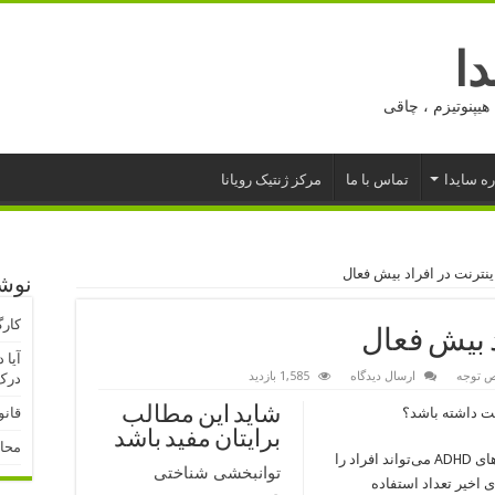
ا
هیپنوتیزم ، چاقی
ره سایدا
تماس با ما
مرکز ژنتیک رویانا
اینترنت در افراد بیش فعال
نوشت
کارگ
اد بیش فعال
آیا 
ص توجه
ارسال دیدگاه
1,585 بازدید
درک 
شاید این مطالب
رنت داشته باشد؟
قانو
برایتان مفید باشد
محا
صفا رفیعی وند، مجری طرحی با عنوان «آیا نشانه‌های ADHD می‌تواند افراد را
توانبخشی شناختی
 اخیر تعداد استفاده