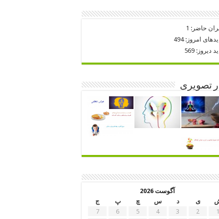
ران حاضر:
1
یدهای امروز:
494
ید دیروز:
569
ر تصویری
آگوست 2026
ی
د
س
چ
پ
ج
7
6
5
4
3
2