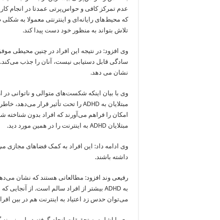
عدم تمرکز کافی و حواس‌پرتی عمدتا در انجام کاره
که محیط‌های رایانه‌ای و اینترنتی معمولا به شکلی
تلاش بتواند به منظور خود دست پیدا کند.
وی افزود: در نتیجه این افراد در چنین محیطی موفق
سادگی قابل دستیابی نیست، آنان را جذب می‌کند.
نشان می دهد.
وی با بیان اینکه شکست‌های متوالی و ناتوانی در 
مبتلایان به ADHD را تحت تأثیر قرار
امکان را فراهم می‌آورند که افراد بدون شناخته شد
مبتلایان ADHD به اینترنت را در همین مورد دید.
وی ادامه داد: این افراد به کمک فضاهای مجازی می‌
داشته باشند.
رفیعی وند افزود: مطالعاتی هستند که نشان می‌ده
به ADHD بیشتر از افراد سالم است. از آنجای
می‌توان حدس زد اعتیاد به اینترنت هم در بین افراد دارای ADHD شایع‌تر از افرا
وی با اشاره به تحقیقات انجام گرفته در این زمین