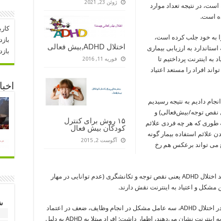
ژوئن 23, 2021
است، در نتیجه تعداد موارد
ده است.
کارب
را به خود جلب کرده است،
بازد
اختلال ADHD,بیش فعالی
استاندارد به ارزیابی بیماری
بازد
اد به اینترنت پرداختیم تا
فوریه 11, 2016
 بررسی کنیم که نشانه های ADHD می تواند افراد را مستعد اعتیاد
اخبا
نجام دادیم به نتیجه رسیدیم
اری بین شدت علائم ADHD (اختلال نقص توجه/بیش‌فعالی) و
۱۵ روش برای کنترل
 به طوری که هر چه فردی علائم
کودکان بیش فعال
دن علائم استفاده‌ بیمار گونه
آگوست 2, 2015
وع می تواند برعکس هم رخ
وی تاکید داشت: نتیجه این طرح نشان داد هر دو بعد اختلال ADHD یعنی نقص توجه و تکانشگری (عدم توانایی در مهار
ن مشکل و اعتیاد به اینترنت نقش دارند.
ش
وی با بیان اینکه از بین علائم مختلف بررسی شده در اختلال ADHD، سه عامل مشکل در انجام وظایف، ضعف در اعتماد
1
به نفس و حواس‌پرتی بیشترین ارتباط را با اعتیاد به اینترنت نشان می‌دهند، اظهار داشت: افراد مبتلا به ADHD به دلیل